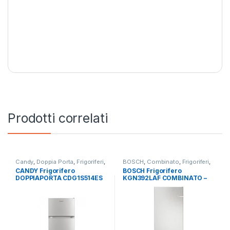
Prodotti correlati
Candy
,
Doppia Porta
,
Frigoriferi
,
BOSCH
,
Combinato
,
Frigoriferi
,
Libera Installazione
Libera Installazione
CANDY Frigorifero
BOSCH Frigorifero
DOPPIAPORTA CDG1S514ES
KGN392LAF COMBINATO –
TOTAL NO FROST