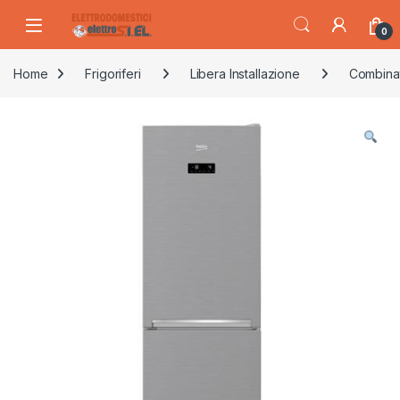
Skip to navigation
Skip to content
0
Home
Frigoriferi
Libera Installazione
Combina