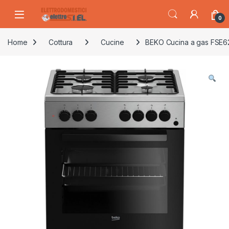
Skip to navigation
Skip to content
0
Home
Cottura
Cucine
BEKO Cucina a gas FSE621