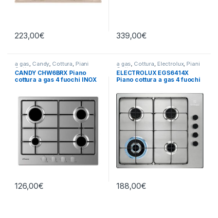
223,00
€
339,00
€
a gas
,
Candy
,
Cottura
,
Piani
a gas
,
Cottura
,
Electrolux
,
Piani
Cottura
Cottura
CANDY CHW6BRX Piano
ELECTROLUX EGS6414X
cottura a gas 4 fuochi INOX
Piano cottura a gas 4 fuochi
INOX
126,00
€
188,00
€