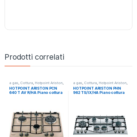
Prodotti correlati
a gas
,
Cottura
,
Hotpoint Ariston
,
a gas
,
Cottura
,
Hotpoint Ariston
,
Piani Cottura
Piani Cottura
HOTPOINT ARISTON PCN
HOTPOINT ARISTON PHN
640 T AV R/HA Piano cottura
962 TS/IX/HA Piano cottura
a gas 4 fuochi AVENA
a gas 6 fuochi INOX