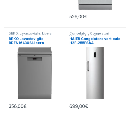
526,00
€
BEKO
,
Lavastoviglie
,
Libera
Congelatori
,
Congelatori
Installazione
Verticali
,
Haier
,
libera
BEKO Lavastoviglie
HAIER Congelatore verticale
installazione
BDFN16430S Libera
H2F-255FSAA
Installazione 14 Coperti
356,00
€
699,00
€