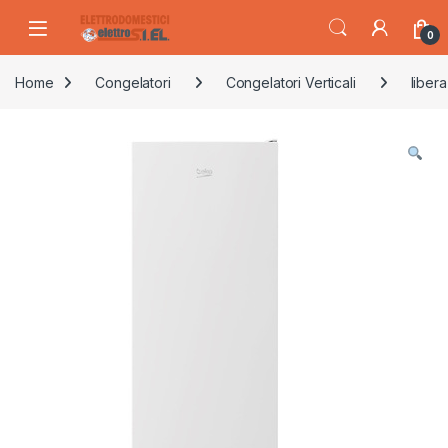
Skip to navigation
Skip to content
0
Home
Congelatori
Congelatori Verticali
libera