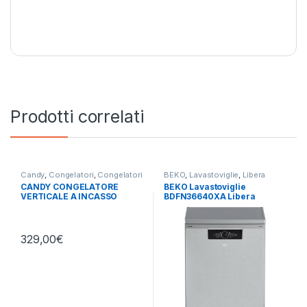
Prodotti correlati
Candy
,
Congelatori
,
Congelatori
BEKO
,
Lavastoviglie
,
Libera
Verticali
,
libera installazione
Installazione
CANDY CONGELATORE
BEKO Lavastoviglie
VERTICALE A INCASSO
BDFN36640XA Libera
CUS68EW SOTTOTOP
Installazione 16 Coperti
329,00
€