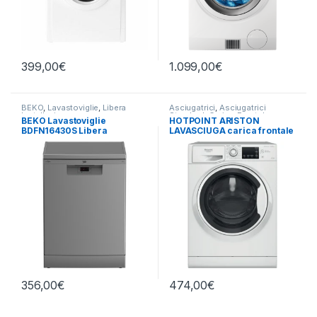
399,00
€
1.099,00
€
BEKO
,
Lavastoviglie
,
Libera
Asciugatrici
,
Asciugatrici
Installazione
Standard
,
Carico Frontale
,
BEKO Lavastoviglie
HOTPOINT ARISTON
Hotpoint Ariston
,
Lavasciuga
,
BDFN16430S Libera
LAVASCIUGA carica frontale
Lavatrici
,
Libera Installazione
,
Libera Installazione
Installazione 14 Coperti
NDBR 984469 WA IT 9/6KG
1400 GIRI
356,00
€
474,00
€