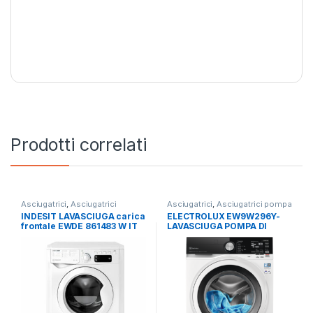
Prodotti correlati
Asciugatrici
,
Asciugatrici
Asciugatrici
,
Asciugatrici pompa
Standard
,
Carico Frontale
,
di calore
,
Carico Frontale
,
INDESIT LAVASCIUGA carica
ELECTROLUX EW9W296Y-
Indesit
,
Lavasciuga
,
Lavatrici
,
Electrolux
,
Lavasciuga
,
Lavatrici
,
frontale EWDE 861483 W IT
LAVASCIUGA POMPA DI
Libera Installazione
,
Libera
Libera Installazione
Installazione
N 8/6 KG 1400 GIRI
CALORE 9+6 KG