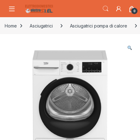
Skip to navigation
Skip to content
0
Home
Asciugatrici
Asciugatrici pompa di calore