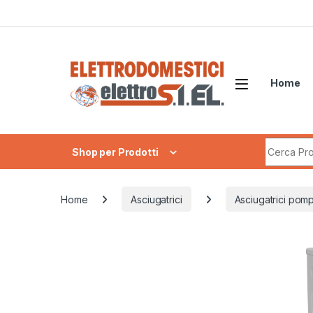
Skip to navigation
Skip to content
Home
Search fo
Shop per Prodotti
Home
Asciugatrici
Asciugatrici pomp