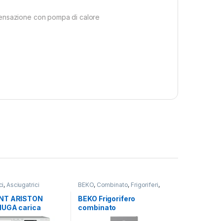
densazione con pompa di calore
ci
,
Asciugatrici
BEKO
,
Combinato
,
Frigoriferi
,
Carico Frontale
,
Libera Installazione
riston
,
Lavasciuga
,
NT ARISTON
BEKO Frigorifero
Libera Installazione
,
UGA carica
combinato
tallazione
e NDBR 984469
B5RCNE405HXB TOTAL