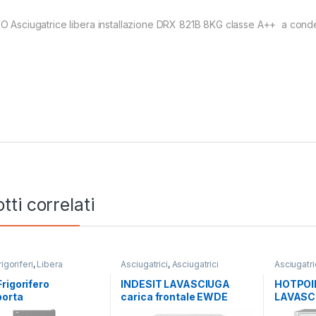
O Asciugatrice libera installazione DRX 821B 8KG classe A++ a con
tti correlati
rigoriferi
,
Libera
Asciugatrici
,
Asciugatrici
Asciugatri
zione
,
Monoporta
Standard
,
Carico Frontale
,
Standard
,
Indesit
,
Lavasciuga
,
Lavatrici
,
Hotpoint A
rigorifero
INDESIT LAVASCIUGA
HOTPOI
Libera Installazione
,
Libera
Lavatrici
,
orta
carica frontale EWDE
LAVASCI
Installazione
Libera Ins
LNE444HX TOTAL
861483 W IT N 8/6 KG
frontal