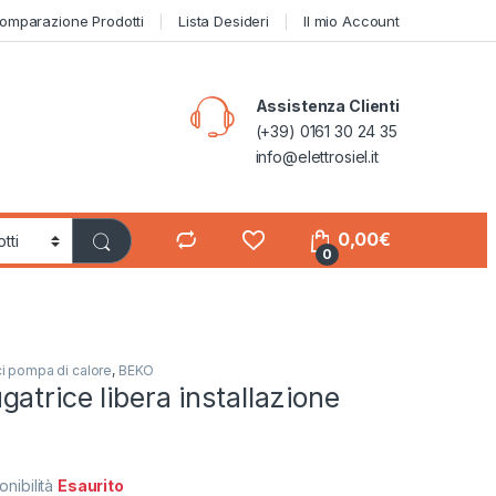
omparazione Prodotti
Lista Desideri
Il mio Account
Assistenza Clienti
(+39) 0161 30 24 35
info@elettrosiel.it
0,00
€
0
ci pompa di calore
,
BEKO
atrice libera installazione
onibilità
Esaurito