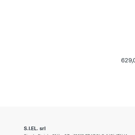
NO FR
629,
S.I.EL. srl