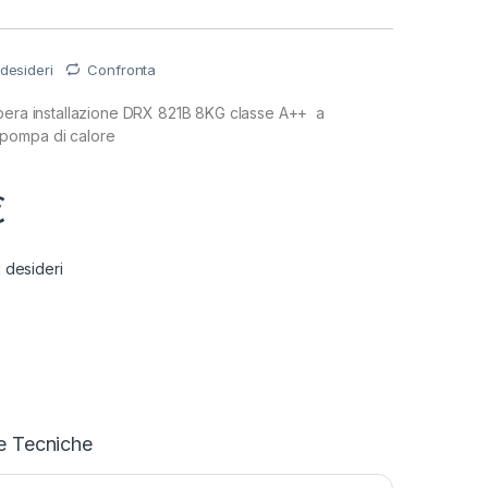
 desideri
Confronta
ibera installazione DRX 821B 8KG classe A++ a
pompa di calore
€
i desideri
e Tecniche