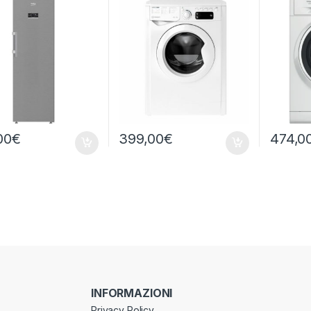
OST
1400 GIRI
WA IT 9
00
€
399,00
€
474,0
INFORMAZIONI
Privacy Policy