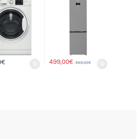
/6KG 1400 GIRI
NO FROST
499,00
€
0
€
669,00
€