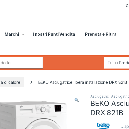
C
Marchi
I nostri Punti Vendita
Prenota e Ritira
r:
a di calore
BEKO Asciugatrice libera installazione DRX 821B
Asciugatrici
,
Asciugatri
BEKO Asciug
DRX 821B
Disp