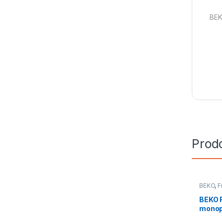
BEK
Prodo
BEKO
,
F
Installa
BEKO F
monop
B5RM