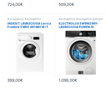
724,00
€
509,00
€
Asciugatrici
,
Asciugatrici
Asciugatrici
,
Asciugatrici pompa
Standard
,
Carico Frontale
,
di calore
,
Carico Frontale
,
INDESIT LAVASCIUGA carica
ELECTROLUX EW9W296Y-
Indesit
,
Lavasciuga
,
Lavatrici
,
Electrolux
,
Lavasciuga
,
Lavatrici
,
frontale EWDE 861483 W IT
LAVASCIUGA POMPA DI
Libera Installazione
,
Libera
Libera Installazione
Installazione
N 8/6 KG 1400 GIRI
CALORE 9+6 KG
399,00
€
1.099,00
€