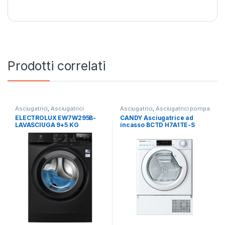
Prodotti correlati
Asciugatrici
,
Asciugatrici
Asciugatrici
,
Asciugatrici pompa
Standard
,
Carico Frontale
,
di calore
ELECTROLUX EW7W295B-
CANDY Asciugatrice ad
Electrolux
,
Lavasciuga
,
Lavatrici
,
LAVASCIUGA 9+5 KG
incasso BCTD H7A1TE-S
Libera Installazione