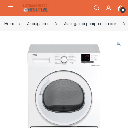
Skip to navigation
Skip to content
0
Home
Asciugatrici
Asciugatrici pompa di calore