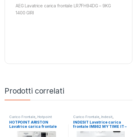
AEG Lavatrice carica frontale LR7FH94DG – 9KG
1400 GIRI
Prodotti correlati
Carico Frontale
,
Hotpoint
Carico Frontale
,
Indesit
,
Ariston
,
Lavatrici
,
Libera
Lavatrici
,
Libera Installazione
HOTPOINT ARISTON
INDESIT Lavatrice carica
Installazione
Lavatrice carica frontale
frontale IM862 MY TIME IT –
NF97WK IT 9 KG 1400 GIRI
LAVATRICE 8KG 1200 GIRI