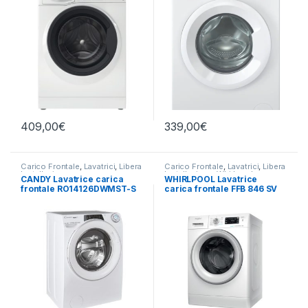
409,00
€
339,00
€
Carico Frontale
,
Lavatrici
,
Libera
Carico Frontale
,
Lavatrici
,
Libera
Installazione
Installazione
,
Whirlpool
CANDY Lavatrice carica
WHIRLPOOL Lavatrice
frontale RO14126DWMST-S
carica frontale FFB 846 SV
12 KG 1400 RPM
IT 8KG 1400 RPM