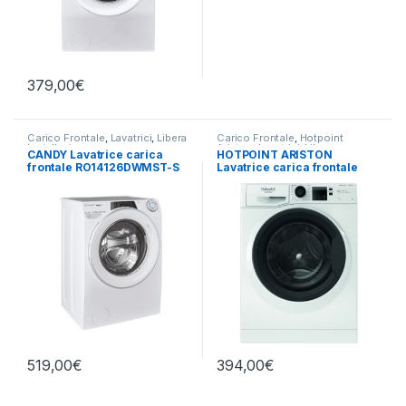
379,00
€
Carico Frontale
,
Lavatrici
,
Libera
Carico Frontale
,
Hotpoint
Installazione
Ariston
,
Lavatrici
,
Libera
CANDY Lavatrice carica
HOTPOINT ARISTON
Installazione
frontale RO14126DWMST-S
Lavatrice carica frontale
12 KG 1400 RPM
NF86WK IT 8 KG 1400 GIRI
519,00
€
394,00
€