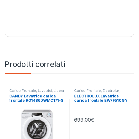
Prodotti correlati
Carico Frontale
,
Lavatrici
,
Libera
Carico Frontale
,
Electrolux
,
Installazione
Lavatrici
,
Libera Installazione
CANDY Lavatrice carica
ELECTROLUX Lavatrice
frontale RO1486DWMCT/1-S
carica frontale EW7F510GY
8KG 1400 RPM
10KG 1400 RPM
699,00
€