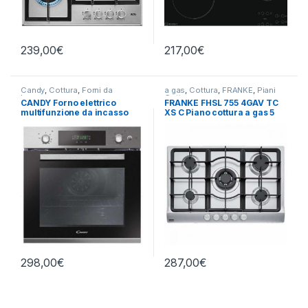
239,00
€
217,00
€
Candy
,
Cottura
,
Forni da
a gas
,
Cottura
,
FRANKE
,
Piani
Incasso
Cottura
CANDY Forno elettrico
FRANKE FHSL 755 4GAV TC
multifunzione da incasso
XS C Piano cottura a gas 5
FCPS615X/1/E
fuochi INOX
298,00
€
287,00
€