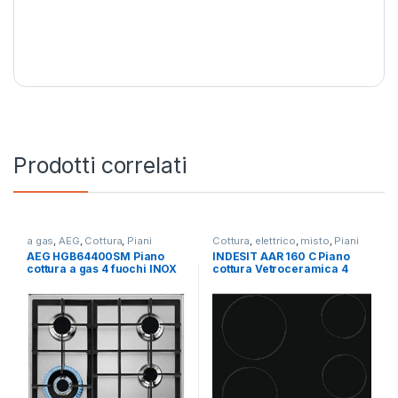
Prodotti correlati
a gas
,
AEG
,
Cottura
,
Piani
Cottura
,
elettrico
,
misto
,
Piani
Cottura
Cottura
AEG HGB64400SM Piano
INDESIT AAR 160 C Piano
cottura a gas 4 fuochi INOX
cottura Vetroceramica 4
zone 60 cm