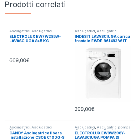
Prodotti correlati
Asciugatrici
,
Asciugatrici
Asciugatrici
,
Asciugatrici
Standard
,
Carico Frontale
,
Standard
,
Carico Frontale
,
ELECTROLUX EW7W285W-
INDESIT LAVASCIUGA carica
Electrolux
,
Lavasciuga
,
Lavatrici
,
Indesit
,
Lavasciuga
,
Lavatrici
,
LAVASCIUGA 8+5 KG
frontale EWDE 861483 W IT
Libera Installazione
Libera Installazione
,
Libera
Installazione
N 8/6 KG 1400 GIRI
669,00
€
399,00
€
Asciugatrici
,
Asciugatrici
Asciugatrici
,
Asciugatrici pompa
Standard
di calore
,
Carico Frontale
,
CANDY Asciugatrice libera
ELECTROLUX EW9W296Y-
Electrolux
,
Lavasciuga
,
Lavatrici
,
installazione CSOE C10DG-S
LAVASCIUGA POMPA DI
Libera Installazione