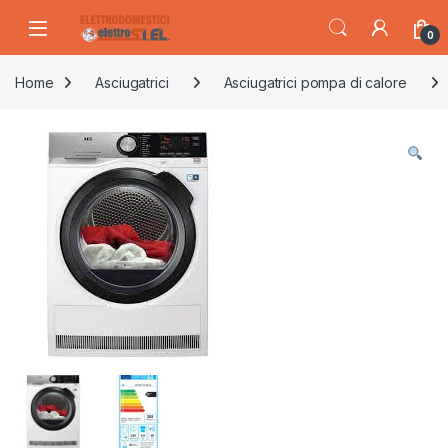
Skip to navigation
Skip to content
0
Home
Asciugatrici
Asciugatrici pompa di calore