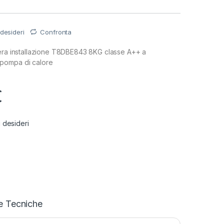
 desideri
Confronta
bera installazione T8DBE843 8KG classe A++ a
pompa di calore
€
i desideri
e Tecniche