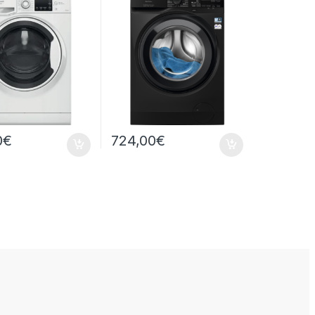
/6KG 1400 GIRI
0
€
724,00
€