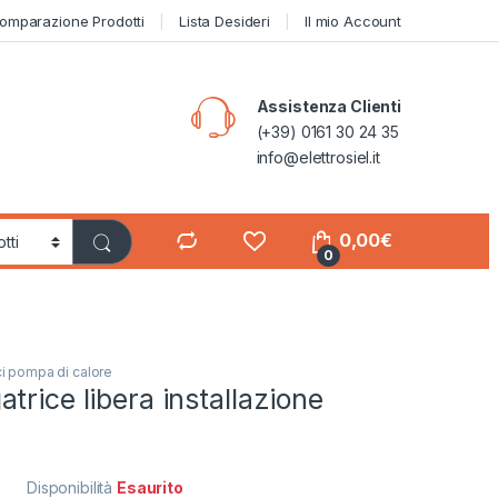
omparazione Prodotti
Lista Desideri
Il mio Account
Assistenza Clienti
(+39) 0161 30 24 35
info@elettrosiel.it
0,00
€
0
ci pompa di calore
trice libera installazione
Disponibilità
Esaurito