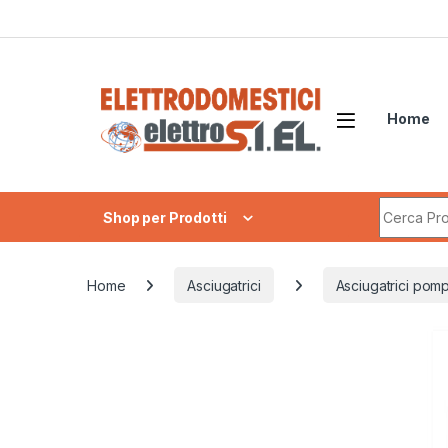
Skip to navigation
Skip to content
Home
Search fo
Shop per Prodotti
Home
Asciugatrici
Asciugatrici pomp