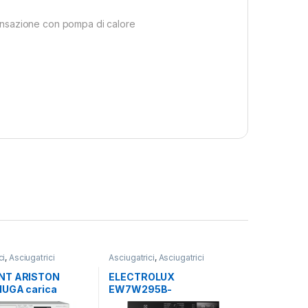
ensazione con pompa di calore
ci
,
Asciugatrici
Asciugatrici
,
Asciugatrici
Carico Frontale
,
Standard
,
Carico Frontale
,
riston
,
Lavasciuga
,
Electrolux
,
Lavasciuga
,
Lavatrici
,
NT ARISTON
ELECTROLUX
Libera Installazione
,
Libera Installazione
UGA carica
EW7W295B-
tallazione
e NDBR 984469
LAVASCIUGA 9+5 KG