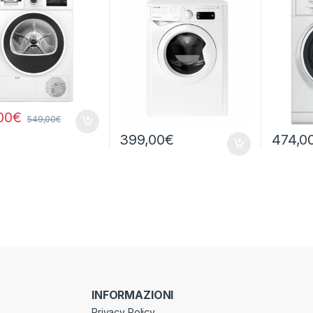
1400 GIRI
WA IT 9
00
€
549,00
€
399,00
€
474,0
INFORMAZIONI
Privacy Policy