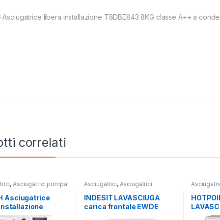
 Asciugatrice libera installazione T8DBE843 8KG classe A++ a cond
tti correlati
rici
,
Asciugatrici pompa
Asciugatrici
,
Asciugatrici
Asciugatri
e
,
BOSCH
Standard
,
Carico Frontale
,
Standard
,
Indesit
,
Lavasciuga
,
Lavatrici
,
Hotpoint A
 Asciugatrice
INDESIT LAVASCIUGA
HOTPOI
Libera Installazione
,
Libera
Lavatrici
,
 installazione
carica frontale EWDE
LAVASCI
Installazione
Libera Ins
208II 8KG E
861483 W IT N 8/6 KG
frontal