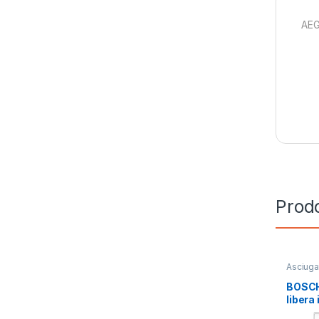
AEG
Prodo
Asciugat
di calor
BOSCH
libera
WTH85