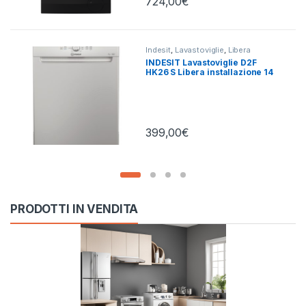
724,00
€
Indesit
,
Lavastoviglie
,
Libera
Installazione
INDESIT Lavastoviglie D2F
HK26 S Libera installazione 14
coperti
399,00
€
PRODOTTI IN VENDITA