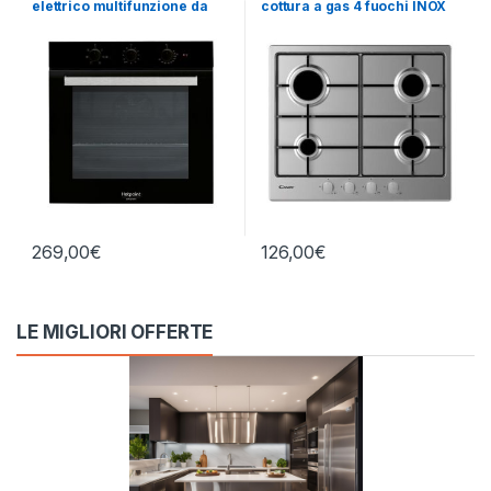
elettrico multifunzione da
cottura a gas 4 fuochi INOX
incasso FA3 530H BL/HA
269,00
€
126,00
€
LE MIGLIORI OFFERTE