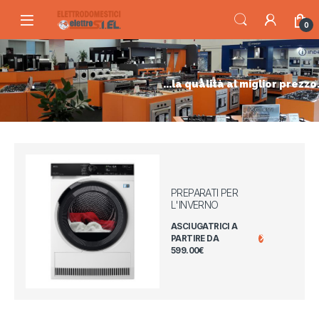
Skip to navigation
Skip to content
0
...la qualità al miglior prezzo
PREPARATI PER
L'INVERNO
ASCIUGATRICI A
PARTIRE DA
599.00€