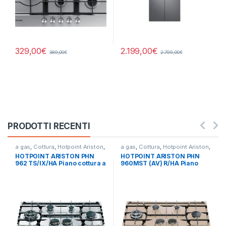
329,00
€
2.199,00
€
389,00
€
2.799,00
€
PRODOTTI RECENTI
a gas
,
Cottura
,
Hotpoint Ariston
,
a gas
,
Cottura
,
Hotpoint Ariston
,
Piani Cottura
Piani Cottura
HOTPOINT ARISTON PHN
HOTPOINT ARISTON PHN
962 TS/IX/HA Piano cottura a
960MST (AV) R/HA Piano
gas 6 fuochi INOX
cottura a gas 6 fuochi
AVENA