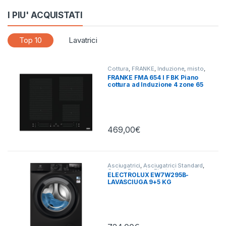
I PIU' ACQUISTATI
Top 10
Lavatrici
Cottura
,
FRANKE
,
Induzione
,
misto
,
Piani Cottura
FRANKE FMA 654 I F BK Piano
cottura ad Induzione 4 zone 65
cm
469,00
€
Asciugatrici
,
Asciugatrici Standard
,
Carico Frontale
,
Electrolux
,
ELECTROLUX EW7W295B-
Lavasciuga
,
Lavatrici
,
Libera
LAVASCIUGA 9+5 KG
Installazione