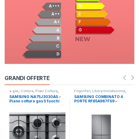
GRANDI OFFERTE
a gas
,
Cottura
,
Piani Cottura
,
Frigoriferi
,
Libera Installazione
,
SAMSUNG
SAMSUNG
,
Side by Side 4 Porte
SAMSUNG NA75J3030AS –
SAMSUNG COMBINATO 4
Piano cottura gas 5 fuochi
PORTE RF65A967FS9 –
INOX
TOTAL NO FROST