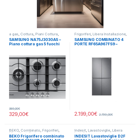
a gas
,
Cottura
,
Piani Cottura
,
Frigoriferi
,
Libera Installazione
,
SAMSUNG
SAMSUNG
,
Side by Side 4 Porte
SAMSUNG NA75J3030AS –
SAMSUNG COMBINATO 4
Piano cottura gas 5 fuochi
PORTE RF65A967FS9 –
INOX
TOTAL NO FROST
389,00
€
2.199,00
€
329,00
€
2.799,00
€
BEKO
,
Combinato
,
Frigoriferi
,
Indesit
,
Lavastoviglie
,
Libera
Libera Installazione
Installazione
BEKO Frigorifero combinato
INDESIT Lavastoviglie D2F