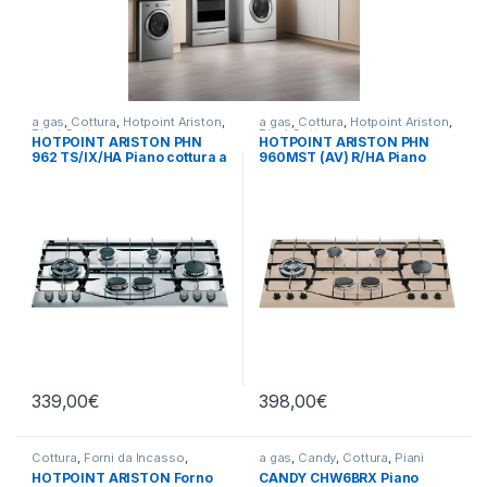
a gas
,
Cottura
,
Hotpoint Ariston
,
a gas
,
Cottura
,
Hotpoint Ariston
,
Piani Cottura
Piani Cottura
HOTPOINT ARISTON PHN
HOTPOINT ARISTON PHN
962 TS/IX/HA Piano cottura a
960MST (AV) R/HA Piano
gas 6 fuochi INOX
cottura a gas 6 fuochi
AVENA
339,00
€
398,00
€
Cottura
,
Forni da Incasso
,
a gas
,
Candy
,
Cottura
,
Piani
Hotpoint Ariston
Cottura
HOTPOINT ARISTON Forno
CANDY CHW6BRX Piano