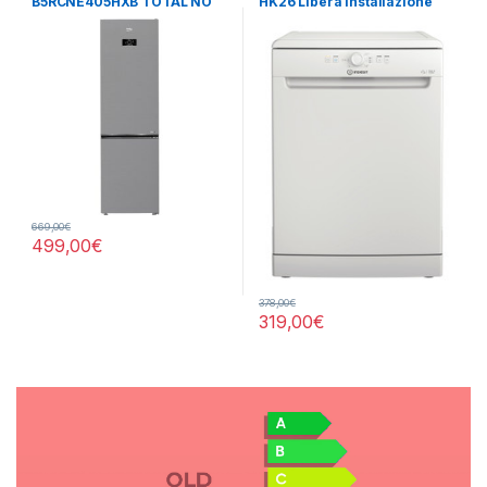
B5RCNE405HXB TOTAL NO
HK26 Libera installazione
FROST
669,00
€
499,00
€
378,00
€
319,00
€