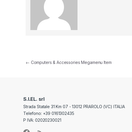
Navigazione articoli
←
Computers & Accessories Megamenu Item
S.I.EL. srl
Strada Statale 31 Km 07 - 13012 PRAROLO (VC) ITALIA
Telefono: +39 0161302435
P IVA: 02020230021