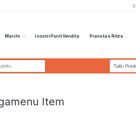
C
Marchi
I nostri Punti Vendita
Prenota e Ritira
r:
egamenu Item