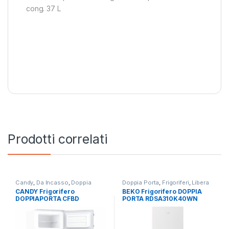
cong. 37 L
Prodotti correlati
Candy
,
Da Incasso
,
Doppia
Doppia Porta
,
Frigoriferi
,
Libera
Porta
,
Frigoriferi
Installazione
CANDY Frigorifero
BEKO Frigorifero DOPPIA
DOPPIAPORTA CFBD
PORTA RDSA310K40WN
2450/5EH a incasso