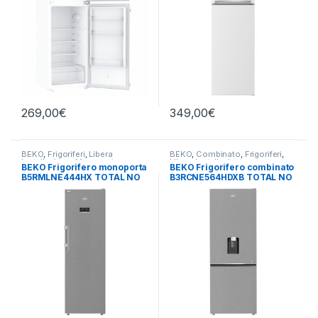
269,00
€
349,00
€
BEKO
,
Frigoriferi
,
Libera
BEKO
,
Combinato
,
Frigoriferi
,
Installazione
,
Monoporta
Libera Installazione
BEKO Frigorifero monoporta
BEKO Frigorifero combinato
B5RMLNE444HX TOTAL NO
B3RCNE564HDXB TOTAL NO
FROST
FROST