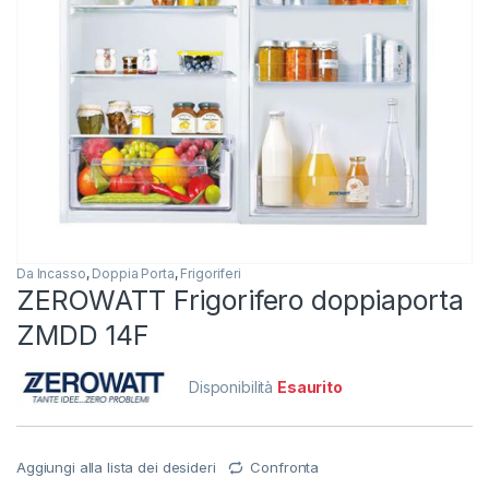
Da Incasso
,
Doppia Porta
,
Frigoriferi
ZEROWATT Frigorifero doppiaporta
ZMDD 14F
Disponibilità
Esaurito
Aggiungi alla lista dei desideri
Confronta