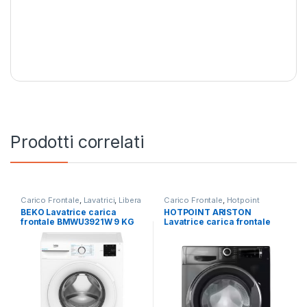
Prodotti correlati
Carico Frontale
,
Lavatrici
,
Libera
Carico Frontale
,
Hotpoint
Installazione
Ariston
,
Lavatrici
,
Libera
BEKO Lavatrice carica
HOTPOINT ARISTON
Installazione
frontale BMWU3921W 9 KG
Lavatrice carica frontale
1200 GIRI
NBT 116 BLACK IT 11KG
1400RPM