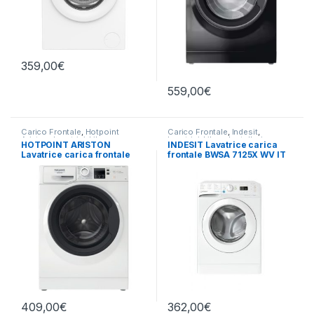
359,00
€
559,00
€
Carico Frontale
,
Hotpoint
Carico Frontale
,
Indesit
,
Ariston
,
Lavatrici
,
Libera
Lavatrici
,
Libera Installazione
HOTPOINT ARISTON
INDESIT Lavatrice carica
Installazione
Lavatrice carica frontale
frontale BWSA 7125X WV IT
NF97WK IT 9 KG 1400 GIRI
7KG 1200 GIRI SLIM
409,00
€
362,00
€