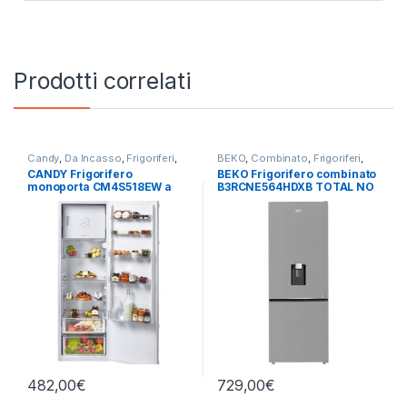
Prodotti correlati
Candy
,
Da Incasso
,
Frigoriferi
,
BEKO
,
Combinato
,
Frigoriferi
,
Monoporta
Libera Installazione
CANDY Frigorifero
BEKO Frigorifero combinato
monoporta CM4S518EW a
B3RCNE564HDXB TOTAL NO
incasso
FROST
482,00
€
729,00
€