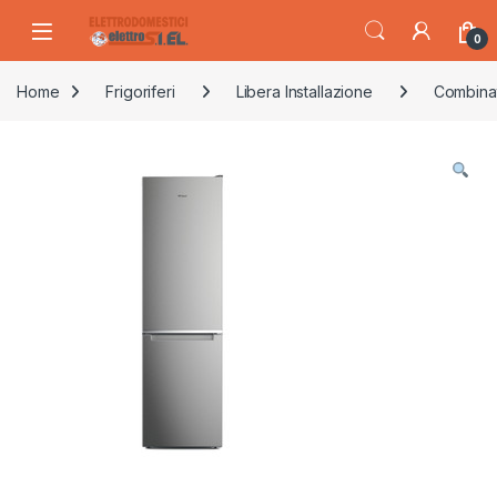
Skip to navigation
Skip to content
0
Home
Frigoriferi
Libera Installazione
Combina