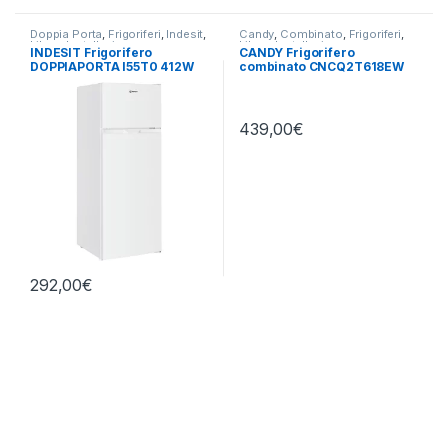
Doppia Porta
,
Frigoriferi
,
Indesit
,
Candy
,
Combinato
,
Frigoriferi
,
Libera Installazione
Libera Installazione
INDESIT Frigorifero
CANDY Frigorifero
DOPPIAPORTA I55T0 412W
combinato CNCQ2T618EW
439,00
€
292,00
€