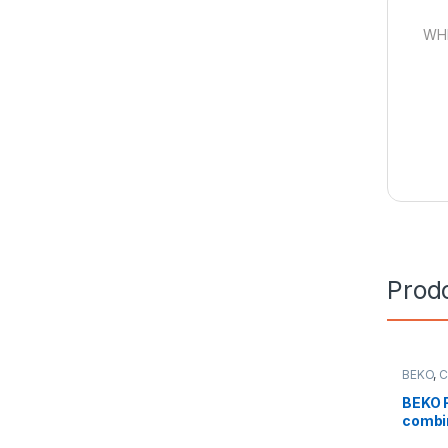
WHI
Prodo
BEKO
,
C
Libera I
BEKO F
combi
B3RC