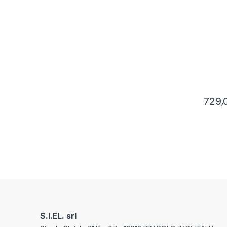
NO FR
729,
S.I.EL. srl