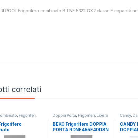
RLPOOL Frigorifero combinato B TNF 5322 OX2 classe E capacità netta
tti correlati
ombinato
,
Frigoriferi
,
Doppia Porta
,
Frigoriferi
,
Libera
Candy
,
Da
nstallazione
Installazione
Porta
,
Frig
rigorifero
BEKO Frigorifero DOPPIA
CANDY F
nato
PORTA RDNE455E40DSN
DOPPIA
NE564HDXB TOTAL
TOTAL NO FROST
CTM51