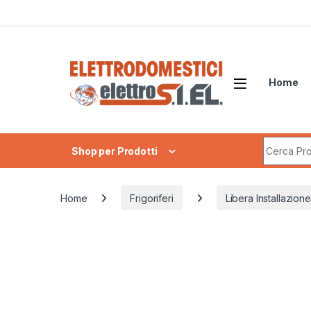
Skip to navigation
Skip to content
Home
Search fo
Shop per Prodotti
Home
Frigoriferi
Libera Installazione