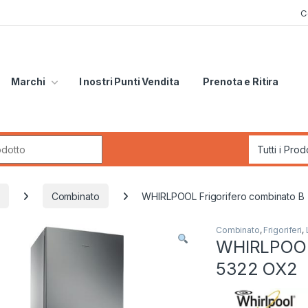
C
Marchi
I nostri Punti Vendita
Prenota e Ritira
r:
Combinato
WHIRLPOOL Frigorifero combinato B
Combinato
,
Frigoriferi
,
WHIRLPOOL 
5322 OX2