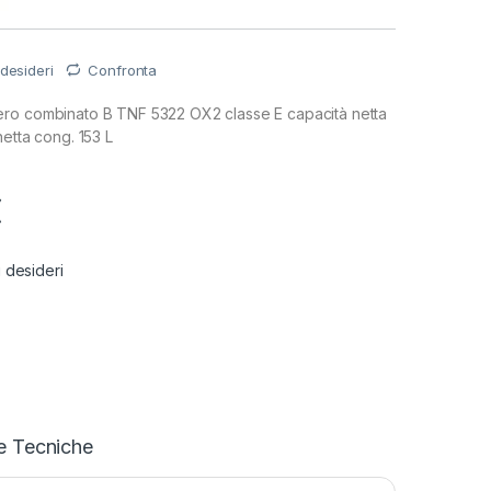
 desideri
Confronta
ro combinato B TNF 5322 OX2 classe E capacità netta
netta cong. 153 L
€
i desideri
e Tecniche