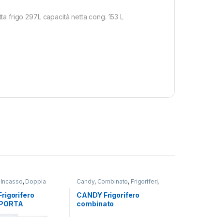
 frigo 297L capacità netta cong. 153 L
 Incasso
,
Doppia
Candy
,
Combinato
,
Frigoriferi
,
oriferi
Libera Installazione
rigorifero
CANDY Frigorifero
PORTA
combinato
6EW
CNCQ2T618EW