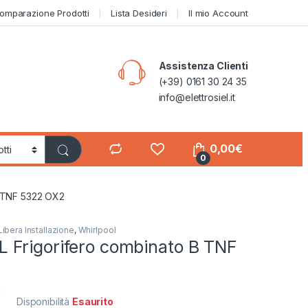
omparazione Prodotti
Lista Desideri
Il mio Account
Assistenza Clienti
(+39) 0161 30 24 35
info@elettrosiel.it
0,00
€
0
 TNF 5322 OX2
Libera Installazione
,
Whirlpool
Frigorifero combinato B TNF
Disponibilità
Esaurito