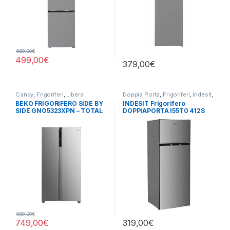
669,00
€
499,00
€
379,00
€
Candy
,
Frigoriferi
,
Libera
Doppia Porta
,
Frigoriferi
,
Indesit
,
Installazione
,
Side by Side 4
Libera Installazione
BEKO FRIGORIFERO SIDE BY
INDESIT Frigorifero
Porte
SIDE GNO5323XPN – TOTAL
DOPPIAPORTA I55T0 412S
NO FROST
889,00
€
749,00
€
319,00
€