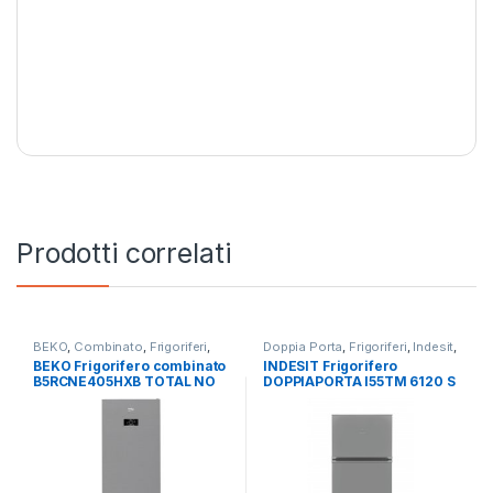
Prodotti correlati
BEKO
,
Combinato
,
Frigoriferi
,
Doppia Porta
,
Frigoriferi
,
Indesit
,
Libera Installazione
Libera Installazione
BEKO Frigorifero combinato
INDESIT Frigorifero
B5RCNE405HXB TOTAL NO
DOPPIAPORTA I55TM 6120 S
FROST