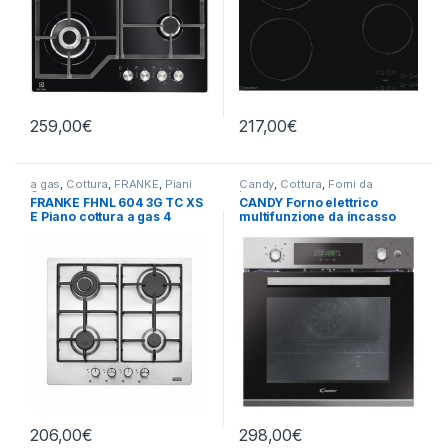
259,00
€
217,00
€
a gas
,
Cottura
,
FRANKE
,
Piani
Candy
,
Cottura
,
Forni da
Cottura
Incasso
FRANKE FHNL 604 3G TC XS
CANDY Forno elettrico
E Piano cottura a gas 4
multifunzione da incasso
fuochi INOX
FCPS615X/1/E
206,00
€
298,00
€