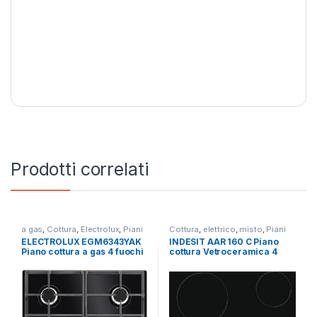
Prodotti correlati
a gas
,
Cottura
,
Electrolux
,
Piani
Cottura
,
elettrico
,
misto
,
Piani
Cottura
Cottura
ELECTROLUX EGM6343YAK
INDESIT AAR 160 C Piano
Piano cottura a gas 4 fuochi
cottura Vetroceramica 4
NERO
zone 60 cm