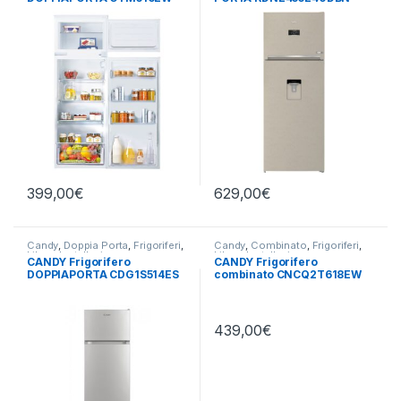
TOTAL NO FROST
399,00
€
629,00
€
Candy
,
Doppia Porta
,
Frigoriferi
,
Candy
,
Combinato
,
Frigoriferi
,
Libera Installazione
Libera Installazione
CANDY Frigorifero
CANDY Frigorifero
DOPPIAPORTA CDG1S514ES
combinato CNCQ2T618EW
439,00
€