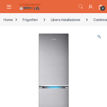
Skip to navigation
Skip to content
0
Home
Frigoriferi
Libera Installazione
Combina