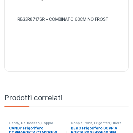
RB33R8717SR – COMBINATO 60CM NO FROST
Prodotti correlati
Candy
,
Da Incasso
,
Doppia
Doppia Porta
,
Frigoriferi
,
Libera
Porta
,
Frigoriferi
Installazione
CANDY Frigorifero
BEKO Frigorifero DOPPIA
DOPPIAPORTA CTM516EW
PORTA RDNE455E40DBN