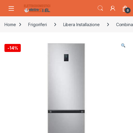
Skip to navigation
Skip to content
0
Home
Frigoriferi
Libera Installazione
Combina
-
14%