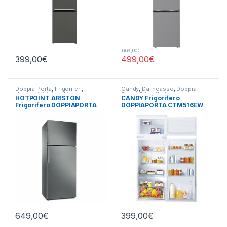
669,00
€
399,00
€
499,00
€
Doppia Porta
,
Frigoriferi
,
Candy
,
Da Incasso
,
Doppia
Hotpoint Ariston
,
Libera
Porta
,
Frigoriferi
HOTPOINT ARISTON
CANDY Frigorifero
Installazione
Frigorifero DOPPIAPORTA
DOPPIAPORTA CTM516EW
HAT70 832 X
649,00
€
399,00
€