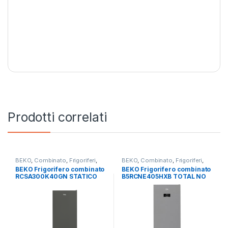
Prodotti correlati
BEKO
,
Combinato
,
Frigoriferi
,
BEKO
,
Combinato
,
Frigoriferi
,
Libera Installazione
Libera Installazione
BEKO Frigorifero combinato
BEKO Frigorifero combinato
RCSA300K40GN STATICO
B5RCNE405HXB TOTAL NO
FROST