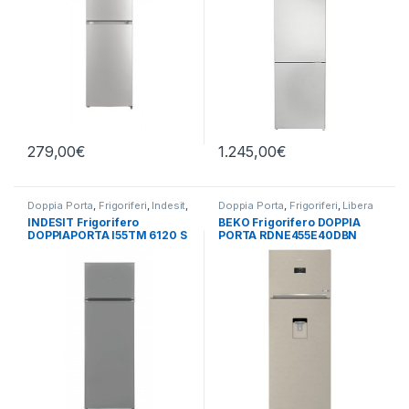
279,00
€
1.245,00
€
Doppia Porta
,
Frigoriferi
,
Indesit
,
Doppia Porta
,
Frigoriferi
,
Libera
Libera Installazione
Installazione
INDESIT Frigorifero
BEKO Frigorifero DOPPIA
DOPPIAPORTA I55TM 6120 S
PORTA RDNE455E40DBN
TOTAL NO FROST