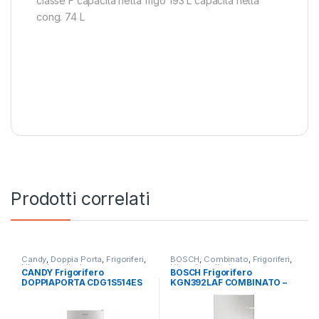
classe F capacità netta frigo 193 L capacità netta
cong. 74 L
Prodotti correlati
Candy
,
Doppia Porta
,
Frigoriferi
,
BOSCH
,
Combinato
,
Frigoriferi
,
Libera Installazione
Libera Installazione
CANDY Frigorifero
BOSCH Frigorifero
DOPPIAPORTA CDG1S514ES
KGN392LAF COMBINATO –
TOTAL NO FROST