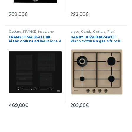
269,00
€
223,00
€
Cottura
,
FRANKE
,
Induzione
,
a gas
,
Candy
,
Cottura
,
Piani
misto
,
Piani Cottura
Cottura
FRANKE FMA 654 I F BK
CANDY CHW6BRAV4WGT
Piano cottura ad Induzione 4
Piano cottura a gas 4 fuochi
zone 65 cm
AVENA
469,00
€
203,00
€