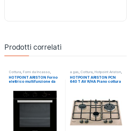
Prodotti correlati
Cottura
,
Forni da Incasso
,
a gas
,
Cottura
,
Hotpoint Ariston
,
Hotpoint Ariston
Piani Cottura
HOTPOINT ARISTON Forno
HOTPOINT ARISTON PCN
elettrico multifunzione da
640 T AV R/HA Piano cottura
incasso FA3 530H BL/HA
a gas 4 fuochi AVENA