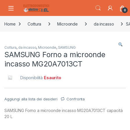
Skip to navigation
Skip to content
0
Home
Cottura
Microonde
da incasso
S
Cottura
,
da incasso
,
Microonde
,
SAMSUNG
SAMSUNG Forno a microonde
incasso MG20A7013CT
Disponibilità
Esaurito
Aggiungi alla lista dei desideri
Confronta
SAMSUNG Forno a microonde incasso MG20A7013CT capacità
20 L