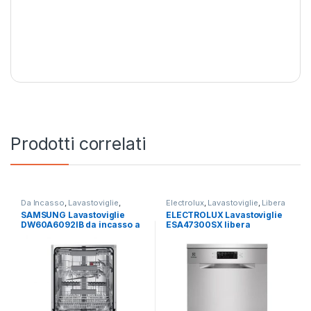
Prodotti correlati
Da Incasso
,
Lavastoviglie
,
Electrolux
,
Lavastoviglie
,
Libera
SAMSUNG
Installazione
SAMSUNG Lavastoviglie
ELECTROLUX Lavastoviglie
DW60A6092IB da incasso a
ESA47300SX libera
scomparsa totale
installazione