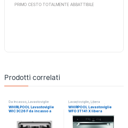
PRIMO CESTO TOTALMENTE ABBATTIBILE
Prodotti correlati
Da Incasso
,
Lavastoviglie
Lavastoviglie
,
Libera
Installazione
,
Whirlpool
WHIRLPOOL Lavastoviglie
WHIRPOOL Lavastoviglie
WIC 3C26 F da incasso a
WFO 3T141 X libera
scomparsa totale
installazione