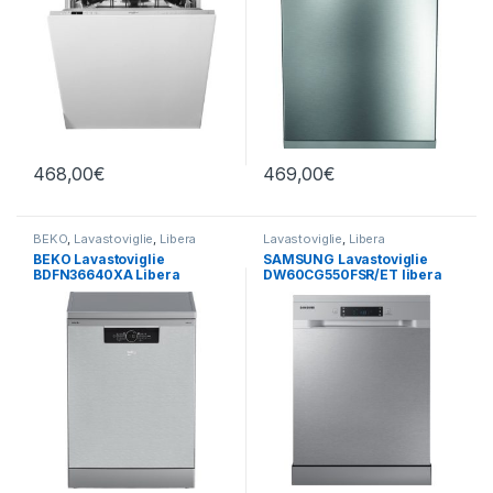
468,00
€
469,00
€
BEKO
,
Lavastoviglie
,
Libera
Lavastoviglie
,
Libera
Installazione
Installazione
,
SAMSUNG
BEKO Lavastoviglie
SAMSUNG Lavastoviglie
BDFN36640XA Libera
DW60CG550FSR/ET libera
Installazione 16 Coperti
installazione