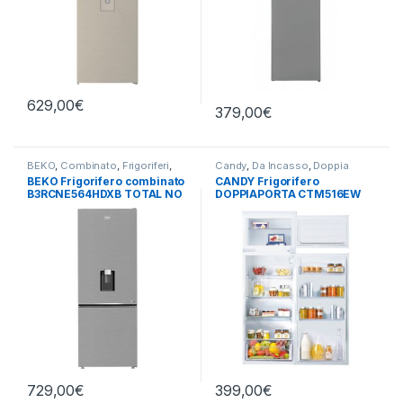
629,00
€
379,00
€
BEKO
,
Combinato
,
Frigoriferi
,
Candy
,
Da Incasso
,
Doppia
Libera Installazione
Porta
,
Frigoriferi
BEKO Frigorifero combinato
CANDY Frigorifero
B3RCNE564HDXB TOTAL NO
DOPPIAPORTA CTM516EW
FROST
729,00
€
399,00
€