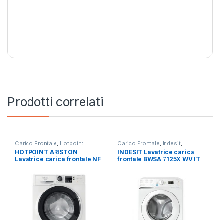
Prodotti correlati
Carico Frontale
,
Hotpoint
Carico Frontale
,
Indesit
,
Ariston
,
Lavatrici
,
Libera
Lavatrici
,
Libera Installazione
HOTPOINT ARISTON
INDESIT Lavatrice carica
Installazione
Lavatrice carica frontale NF
frontale BWSA 7125X WV IT
1046WK IT 10 KG 1400 RPM
7KG 1200 GIRI SLIM