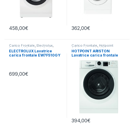
458,00
€
362,00
€
Carico Frontale
,
Electrolux
,
Carico Frontale
,
Hotpoint
Lavatrici
,
Libera Installazione
Ariston
,
Lavatrici
,
Libera
ELECTROLUX Lavatrice
HOTPOINT ARISTON
Installazione
carica frontale EW7F510GY
Lavatrice carica frontale
10KG 1400 RPM
NF86WK IT 8 KG 1400 GIRI
699,00
€
394,00
€