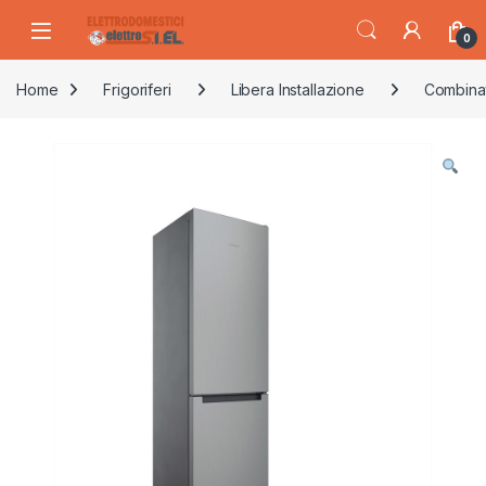
Skip to navigation
Skip to content
0
Home
Frigoriferi
Libera Installazione
Combina