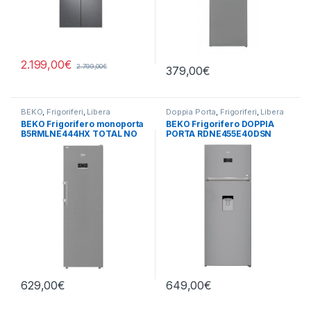
2.199,00
€
2.799,00
€
379,00
€
BEKO
,
Frigoriferi
,
Libera
Doppia Porta
,
Frigoriferi
,
Libera
Installazione
,
Monoporta
Installazione
BEKO Frigorifero monoporta
BEKO Frigorifero DOPPIA
B5RMLNE444HX TOTAL NO
PORTA RDNE455E40DSN
FROST
TOTAL NO FROST
629,00
€
649,00
€