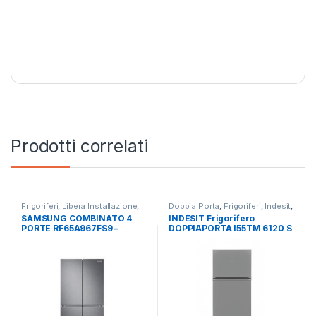
Prodotti correlati
Frigoriferi
,
Libera Installazione
,
Doppia Porta
,
Frigoriferi
,
Indesit
,
SAMSUNG
,
Side by Side 4 Porte
Libera Installazione
SAMSUNG COMBINATO 4
INDESIT Frigorifero
PORTE RF65A967FS9 –
DOPPIAPORTA I55TM 6120 S
TOTAL NO FROST