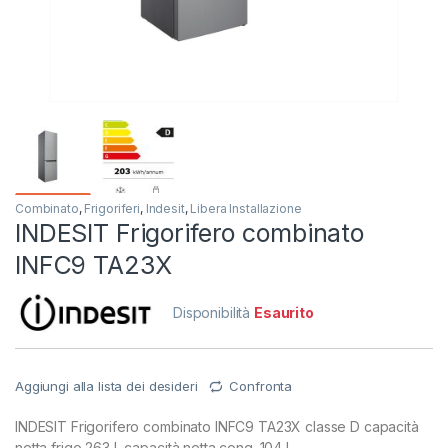
Combinato
,
Frigoriferi
,
Indesit
,
Libera Installazione
INDESIT Frigorifero combinato
INFC9 TA23X
Disponibilità
Esaurito
Aggiungi alla lista dei desideri
Confronta
INDESIT Frigorifero combinato INFC9 TA23X classe D capacità
netta frigo 263 L capacità netta cong. 104 L