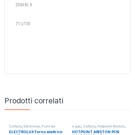
258HS X
71 LITRI
Prodotti correlati
Cottura
,
Electrolux
,
Forni da
a gas
,
Cottura
,
Hotpoint Ariston
,
Incasso
Piani Cottura
ELECTROLUX Forno elettrico
HOTPOINT ARISTON PCN