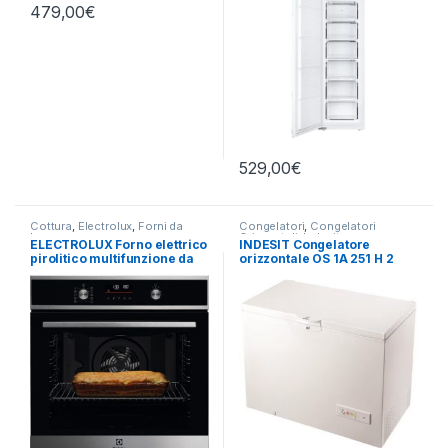
479,00
€
529,00
€
Cottura
,
Electrolux
,
Forni da
Congelatori
,
Congelatori
Incasso
Orizzontali
,
Indesit
ELECTROLUX Forno elettrico
INDESIT Congelatore
pirolitico multifunzione da
orizzontale OS 1A 251 H 2
incasso EOF6P46X
250 LITRI