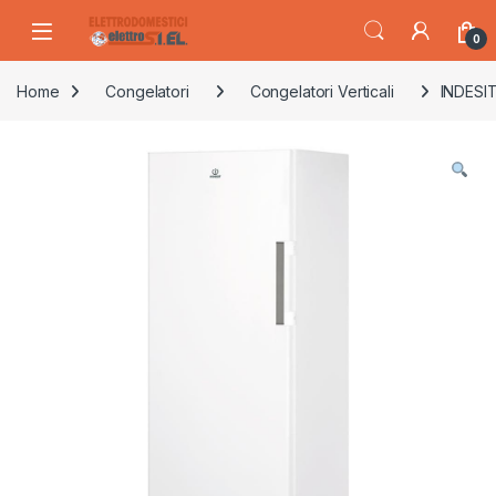
Skip to navigation
Skip to content
0
Home
Congelatori
Congelatori Verticali
INDESIT