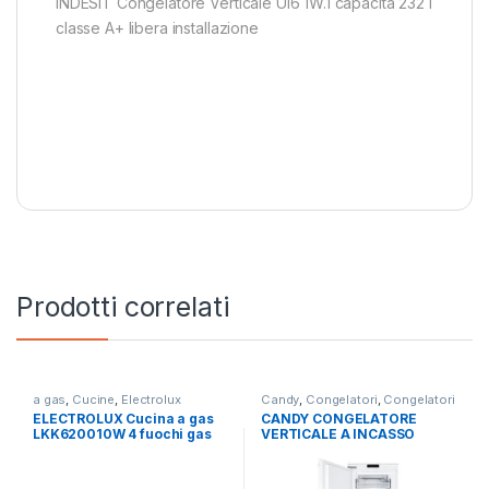
INDESIT Congelatore Verticale UI6 1W.1 capacità 232 l
classe A+ libera installazione
Prodotti correlati
a gas
,
Cucine
,
Electrolux
Candy
,
Congelatori
,
Congelatori
Verticali
,
libera installazione
ELECTROLUX Cucina a gas
CANDY CONGELATORE
LKK620010W 4 fuochi gas
VERTICALE A INCASSO
forno elettrico
CUS518EW