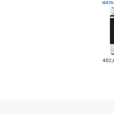
IS67G
forno 
462,