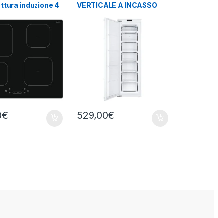
ttura induzione 4
VERTICALE A INCASSO
CUS518EW
0
€
529,00
€