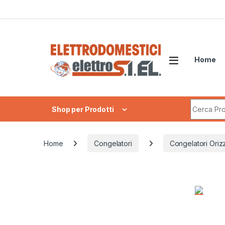
Skip to navigation
Skip to content
Home
Search fo
Shop per Prodotti
Home
Congelatori
Congelatori Orizz