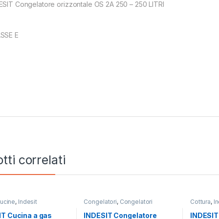
ESIT Congelatore orizzontale OS 2A 250 – 250 LITRI
SSE E
tti correlati
ucine
,
Indesit
Congelatori
,
Congelatori
Cottura
,
In
Orizzontali
,
Indesit
Cottura
T Cucina a gas
INDESIT Congelatore
INDESIT