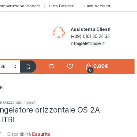
omparazione Prodotti
Lista Desideri
Il mio Account
Assistenza Clienti
(+39) 0161 30 24 35
info@elettrosiel.it
0,00
€
0
RI
i Orizzontali
,
Indesit
ngelatore orizzontale OS 2A
ITRI
Disponibilità
Esaurito