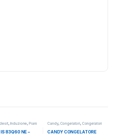
desit
,
Induzione
,
Piani
Candy
,
Congelatori
,
Congelatori
Verticali
,
libera installazione
 IS 83Q60 NE –
CANDY CONGELATORE