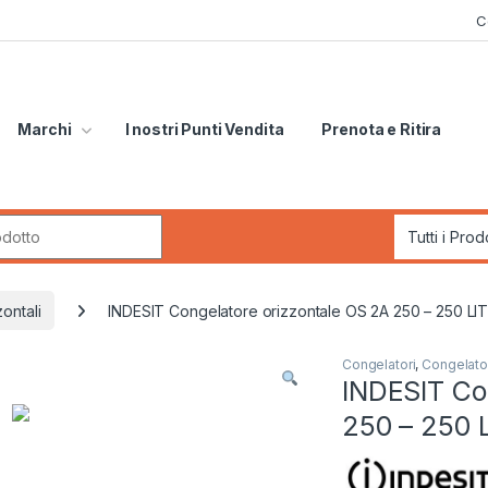
C
Marchi
I nostri Punti Vendita
Prenota e Ritira
r:
ontali
INDESIT Congelatore orizzontale OS 2A 250 – 250 LIT
Congelatori
,
Congelator
INDESIT Co
250 – 250 L