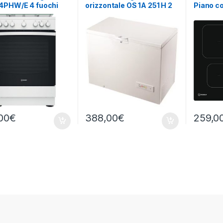
4PHW/E 4 fuochi
orizzontale OS 1A 251 H 2
Piano co
elettrico
250 LITRI
zone
00
€
388,00
€
259,0