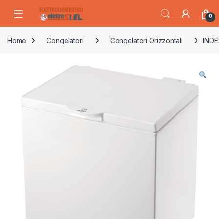
Skip to navigation
Skip to content
0
Home
Congelatori
Congelatori Orizzontali
INDE