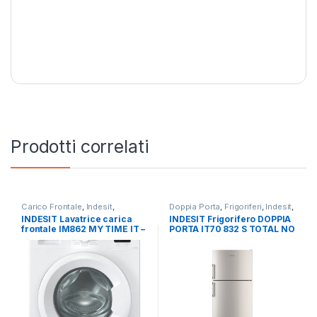
Prodotti correlati
Carico Frontale
,
Indesit
,
Doppia Porta
,
Frigoriferi
,
Indesit
,
Lavatrici
,
Libera Installazione
Libera Installazione
INDESIT Lavatrice carica
INDESIT Frigorifero DOPPIA
frontale IM862 MY TIME IT –
PORTA IT70 832 S TOTAL NO
LAVATRICE 8KG 1200 GIRI
FROST