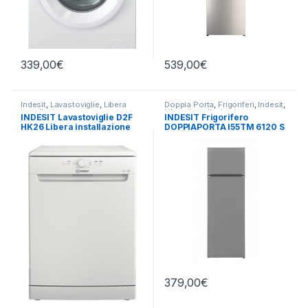
339,00
€
539,00
€
Indesit
,
Lavastoviglie
,
Libera
Doppia Porta
,
Frigoriferi
,
Indesit
,
Installazione
Libera Installazione
INDESIT Lavastoviglie D2F
INDESIT Frigorifero
HK26 Libera installazione
DOPPIAPORTA I55TM 6120 S
379,00
€