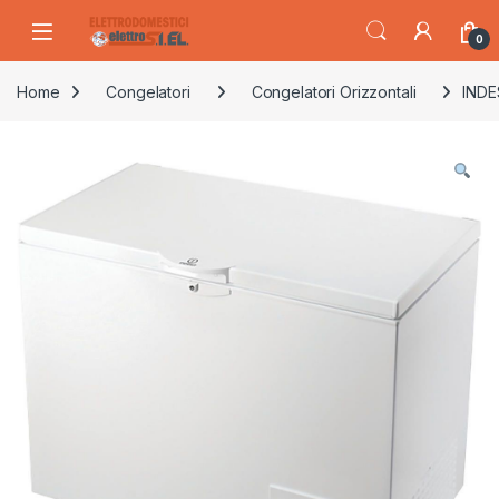
Skip to navigation
Skip to content
0
Home
Congelatori
Congelatori Orizzontali
INDE