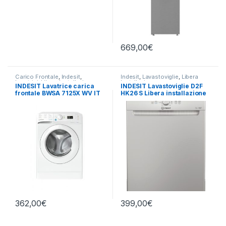
669,00
€
Carico Frontale
,
Indesit
,
Indesit
,
Lavastoviglie
,
Libera
Lavatrici
,
Libera Installazione
Installazione
INDESIT Lavatrice carica
INDESIT Lavastoviglie D2F
frontale BWSA 7125X WV IT
HK26 S Libera installazione
7KG 1200 GIRI SLIM
14 coperti
362,00
€
399,00
€