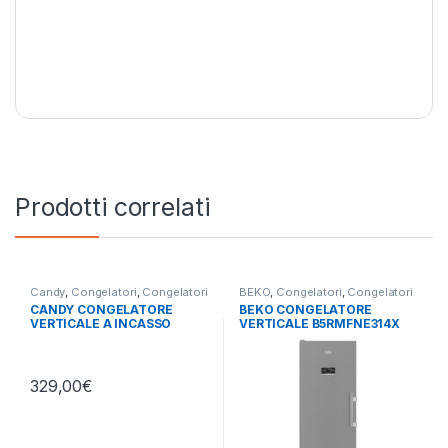
Prodotti correlati
Candy
,
Congelatori
,
Congelatori
BEKO
,
Congelatori
,
Congelatori
Verticali
,
libera installazione
Verticali
,
libera installazione
CANDY CONGELATORE
BEKO CONGELATORE
VERTICALE A INCASSO
VERTICALE B5RMFNE314X
CUS68EW SOTTOTOP
NO FROST
329,00
€