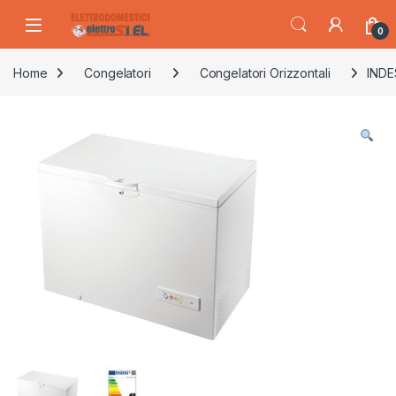
Skip to navigation
Skip to content
0
Home
Congelatori
Congelatori Orizzontali
INDE