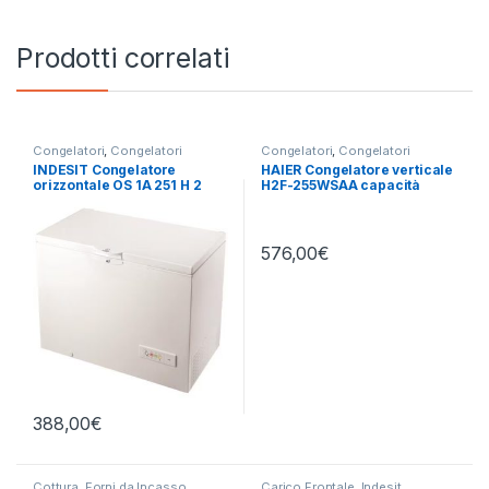
Prodotti correlati
Congelatori
,
Congelatori
Congelatori
,
Congelatori
Orizzontali
,
Indesit
Verticali
,
Haier
,
libera
INDESIT Congelatore
HAIER Congelatore verticale
installazione
orizzontale OS 1A 251 H 2
H2F-255WSAA capacità
250 LITRI
262L
576,00
€
388,00
€
Cottura
,
Forni da Incasso
,
Carico Frontale
,
Indesit
,