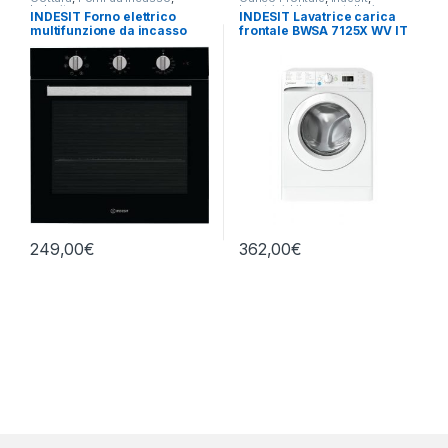
Indesit
Lavatrici
,
Libera Installazione
INDESIT Forno elettrico
INDESIT Lavatrice carica
multifunzione da incasso
frontale BWSA 7125X WV IT
IFW 6530 BL
7KG 1200 GIRI SLIM
249,00
€
362,00
€