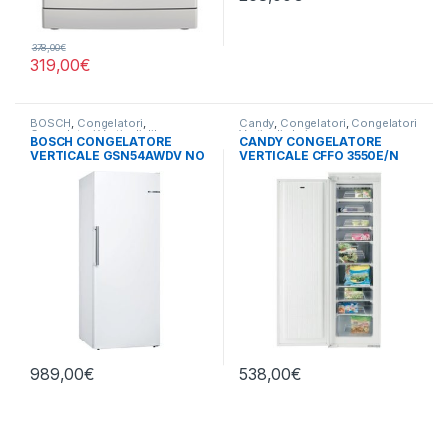
378,00
€
319,00
€
BOSCH
,
Congelatori
,
Candy
,
Congelatori
,
Congelatori
Congelatori Verticali
,
libera
Verticali
,
da incasso
BOSCH CONGELATORE
CANDY CONGELATORE
installazione
VERTICALE GSN54AWDV NO
VERTICALE CFFO 3550E/N
FROST
DA INCASSO
989,00
€
538,00
€