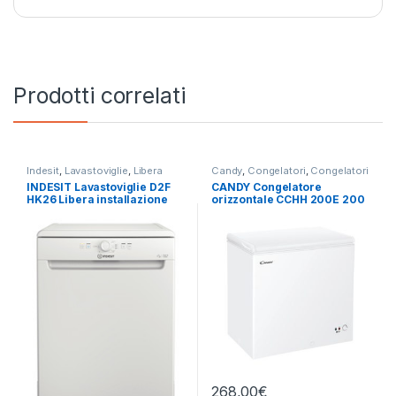
Prodotti correlati
Indesit
,
Lavastoviglie
,
Libera
Candy
,
Congelatori
,
Congelatori
Installazione
Orizzontali
INDESIT Lavastoviglie D2F
CANDY Congelatore
HK26 Libera installazione
orizzontale CCHH 200E 200
LITRI
268,00
€