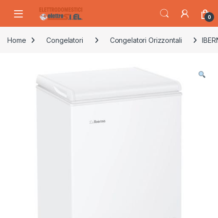
Skip to navigation
Skip to content
0
Home
Congelatori
Congelatori Orizzontali
IBER