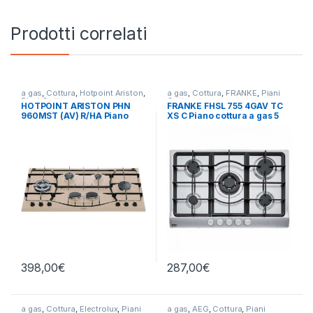
Prodotti correlati
a gas
,
Cottura
,
Hotpoint Ariston
,
a gas
,
Cottura
,
FRANKE
,
Piani
Piani Cottura
Cottura
HOTPOINT ARISTON PHN
FRANKE FHSL 755 4GAV TC
960MST (AV) R/HA Piano
XS C Piano cottura a gas 5
cottura a gas 6 fuochi
fuochi INOX
AVENA
398,00
€
287,00
€
a gas
,
Cottura
,
Electrolux
,
Piani
a gas
,
AEG
,
Cottura
,
Piani