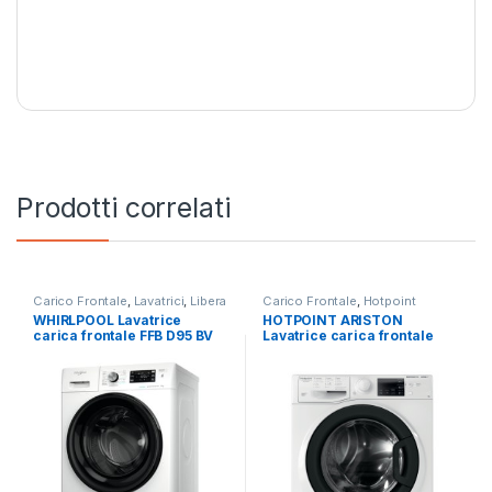
Prodotti correlati
Carico Frontale
,
Lavatrici
,
Libera
Carico Frontale
,
Hotpoint
Installazione
,
Whirlpool
Ariston
,
Lavatrici
,
Libera
WHIRLPOOL Lavatrice
HOTPOINT ARISTON
Installazione
carica frontale FFB D95 BV
Lavatrice carica frontale
IT 9KG 1200 RPM
RSSG R527 B IT 7KG
1200RPM