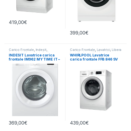
419,00
€
399,00
€
Carico Frontale
,
Indesit
,
Carico Frontale
,
Lavatrici
,
Libera
Lavatrici
,
Libera Installazione
Installazione
,
Whirlpool
INDESIT Lavatrice carica
WHIRLPOOL Lavatrice
frontale IM962 MY TIME IT –
carica frontale FFB 846 SV
LAVATRICE 9KG 1200 GIRI
IT 8KG 1400 RPM
369,00
€
439,00
€