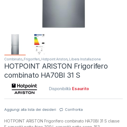
Combinato
,
Frigoriferi
,
Hotpoint Ariston
,
Libera Installazione
HOTPOINT ARISTON Frigorifero
combinato HA70BI 31 S
Disponibilità
Esaurito
Aggiungi alla lista dei desideri
Confronta
HOTPOINT ARISTON Frigorifero combinato HA70BI 31 S classe
F capacità netta frigo 309 L capacità netta cong. 153