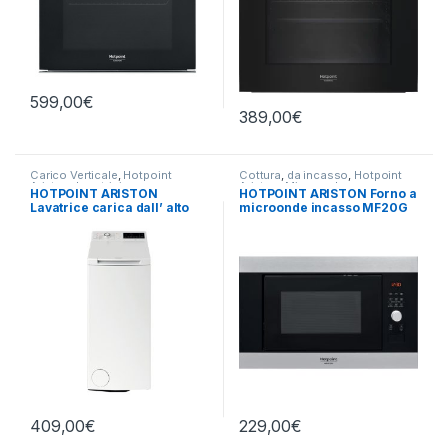
599,00
€
389,00
€
Carico Verticale
,
Hotpoint
Cottura
,
da incasso
,
Hotpoint
Ariston
,
Lavatrici
Ariston
,
Microonde
HOTPOINT ARISTON
HOTPOINT ARISTON Forno a
Lavatrice carica dall’ alto
microonde incasso MF20G
WMTG 6524BS IT 6,5 KG
IX HA
1200 GIRI
409,00
€
229,00
€