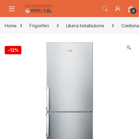
Skip to navigation
Skip to content
0
Home
Frigoriferi
Libera Installazione
Combina
-
12%