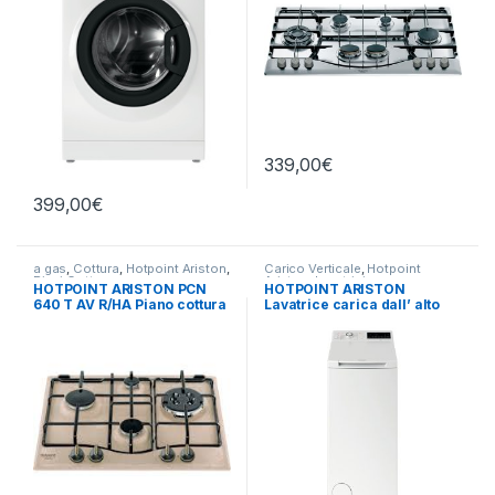
339,00
€
399,00
€
a gas
,
Cottura
,
Hotpoint Ariston
,
Carico Verticale
,
Hotpoint
Piani Cottura
Ariston
,
Lavatrici
HOTPOINT ARISTON PCN
HOTPOINT ARISTON
640 T AV R/HA Piano cottura
Lavatrice carica dall’ alto
a gas 4 fuochi AVENA
WMTG 6524BS IT 6,5 KG
1200 GIRI