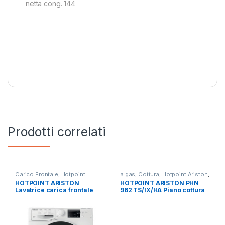
netta cong. 144
Prodotti correlati
Carico Frontale
,
Hotpoint
a gas
,
Cottura
,
Hotpoint Ariston
,
Ariston
,
Lavatrici
,
Libera
Piani Cottura
HOTPOINT ARISTON
HOTPOINT ARISTON PHN
Installazione
Lavatrice carica frontale
962 TS/IX/HA Piano cottura
RSSG R527 B IT 7KG
a gas 6 fuochi INOX
1200RPM