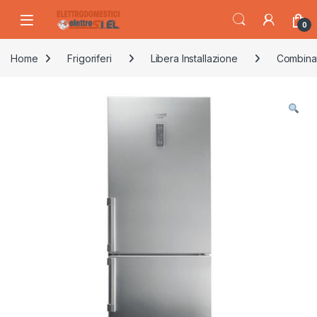
Skip to navigation
Skip to content
0
Home
Frigoriferi
Libera Installazione
Combina