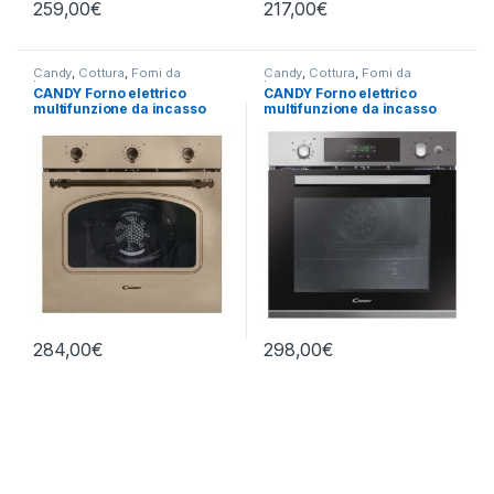
259,00
€
217,00
€
Candy
,
Cottura
,
Forni da
Candy
,
Cottura
,
Forni da
Incasso
Incasso
CANDY Forno elettrico
CANDY Forno elettrico
multifunzione da incasso
multifunzione da incasso
FCC603NAV
FCPS615X/1/E
284,00
€
298,00
€