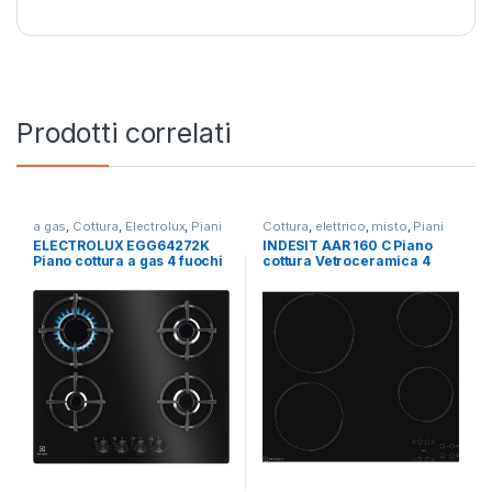
Prodotti correlati
a gas
,
Cottura
,
Electrolux
,
Piani
Cottura
,
elettrico
,
misto
,
Piani
Cottura
Cottura
ELECTROLUX EGG64272K
INDESIT AAR 160 C Piano
Piano cottura a gas 4 fuochi
cottura Vetroceramica 4
NERO
zone 60 cm