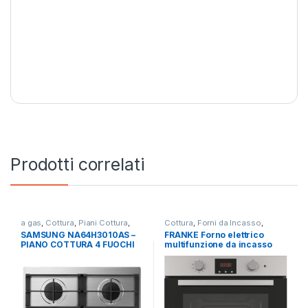
Prodotti correlati
a gas
,
Cottura
,
Piani Cottura
,
Cottura
,
Forni da Incasso
,
SAMSUNG
FRANKE
SAMSUNG NA64H3010AS –
FRANKE Forno elettrico
PIANO COTTURA 4 FUOCHI
multifunzione da incasso
GRIGLIE IN GHISA
FSL 86 H XS