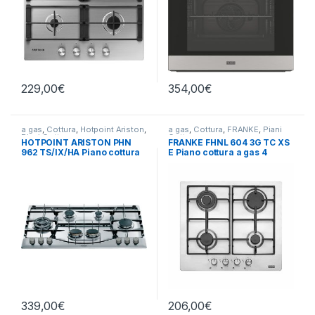
229,00
€
354,00
€
a gas
,
Cottura
,
Hotpoint Ariston
,
a gas
,
Cottura
,
FRANKE
,
Piani
Piani Cottura
Cottura
HOTPOINT ARISTON PHN
FRANKE FHNL 604 3G TC XS
962 TS/IX/HA Piano cottura
E Piano cottura a gas 4
a gas 6 fuochi INOX
fuochi INOX
339,00
€
206,00
€