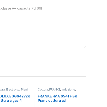
classe A+ capacità 75l 66l
tura
,
Electrolux
,
Piani
Cottura
,
FRANKE
,
Induzione
,
misto
,
Piani Cottura
OLUX EGG64272K
FRANKE FMA 654 I F BK
ttura a gas 4
Piano cottura ad
NERO
Induzione 4 zone 65 cm