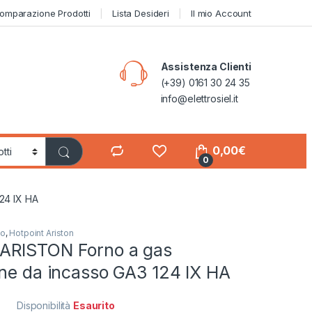
omparazione Prodotti
Lista Desideri
Il mio Account
Assistenza Clienti
(+39) 0161 30 24 35
info@elettrosiel.it
0,00
€
0
24 IX HA
so
,
Hotpoint Ariston
ARISTON Forno a gas
one da incasso GA3 124 IX HA
Disponibilità
Esaurito