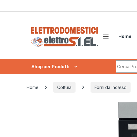
Skip to navigation
Skip to content
Home
Search fo
Shop per Prodotti
Home
Cottura
Forni da Incasso