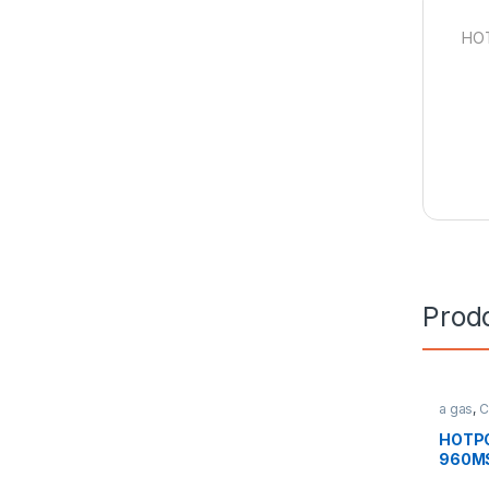
HOT
Prodo
a gas
,
C
Piani Co
HOTPO
960MS
cottur