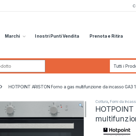
C
Marchi
I nostri Punti Vendita
Prenota e Ritira
r:
HOTPOINT ARISTON Forno a gas multifunzione da incasso GA3 1
Cottura
,
Forni da Incas
HOTPOINT 
multifunzi