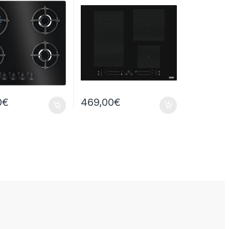
0
€
469,00
€