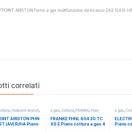
POINT ARISTON Forno a gas multifunzione da incasso GA3 124 IX HA 
tti correlati
ottura
,
Hotpoint Ariston
,
a gas
,
Cottura
,
FRANKE
,
Piani
a gas
,
Cot
ttura
Cottura
Cottura
INT ARISTON PHN
FRANKE FHNL 604 3G TC
ELECTR
T (AV) R/HA Piano
XS E Piano cottura a gas 4
Piano co
a a gas 6 fuochi
fuochi INOX
fuochi 