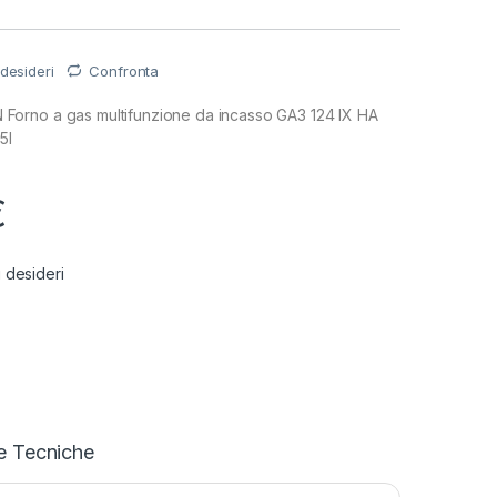
 desideri
Confronta
orno a gas multifunzione da incasso GA3 124 IX HA
5l
€
i desideri
e Tecniche