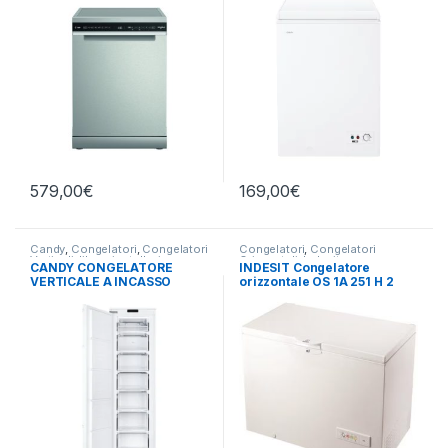
579,00
€
169,00
€
Candy
,
Congelatori
,
Congelatori
Congelatori
,
Congelatori
Verticali
,
libera installazione
Orizzontali
,
Indesit
CANDY CONGELATORE
INDESIT Congelatore
VERTICALE A INCASSO
orizzontale OS 1A 251 H 2
CUS518EW
250 LITRI