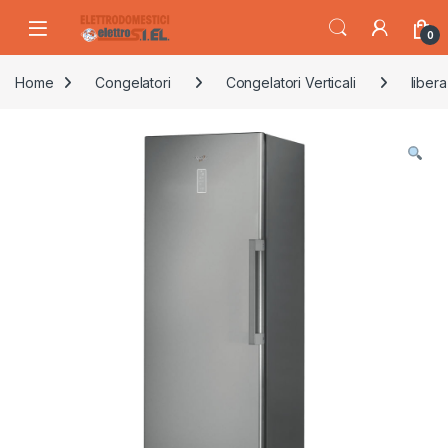
Skip to navigation
Skip to content
0
Home
Congelatori
Congelatori Verticali
libera