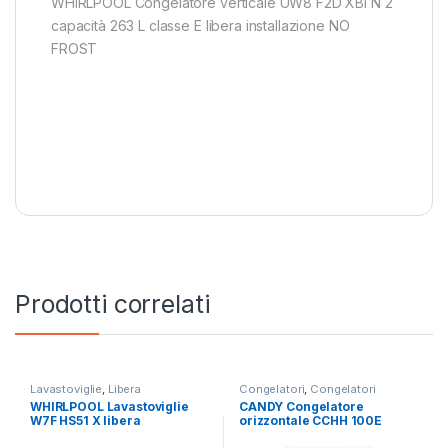
WHIRLPOOL Congelatore verticale UW8 F2D XBI N 2
capacità 263 L classe E libera installazione NO
FROST
Prodotti correlati
Lavastoviglie
,
Libera
Congelatori
,
Congelatori
Installazione
,
Whirlpool
Orizzontali
,
Indesit
WHIRLPOOL Lavastoviglie
CANDY Congelatore
W7F HS51 X libera
orizzontale CCHH 100E
installazione
capacità 97L