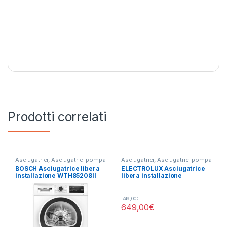
Prodotti correlati
Asciugatrici
,
Asciugatrici pompa
Asciugatrici
,
Asciugatrici pompa
di calore
,
BOSCH
di calore
,
Electrolux
BOSCH Asciugatrice libera
ELECTROLUX Asciugatrice
installazione WTH85208II
libera installazione
8KG E
EW7H48GY 8KG B
749,00
€
649,00
€