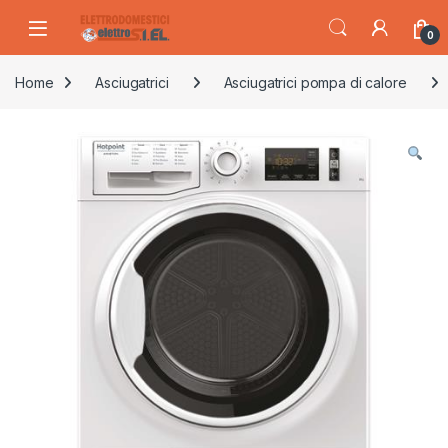
Skip to navigation
Skip to content
0
Home
Asciugatrici
Asciugatrici pompa di calore