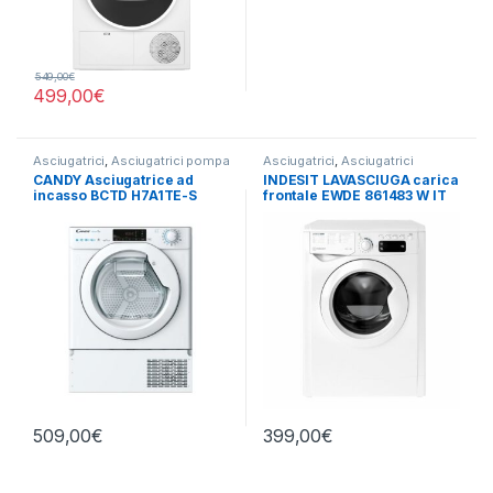
549,00
€
499,00
€
Asciugatrici
,
Asciugatrici pompa
Asciugatrici
,
Asciugatrici
di calore
Standard
,
Carico Frontale
,
CANDY Asciugatrice ad
INDESIT LAVASCIUGA carica
Indesit
,
Lavasciuga
,
Lavatrici
,
incasso BCTD H7A1TE-S
frontale EWDE 861483 W IT
Libera Installazione
,
Libera
Installazione
N 8/6 KG 1400 GIRI
509,00
€
399,00
€