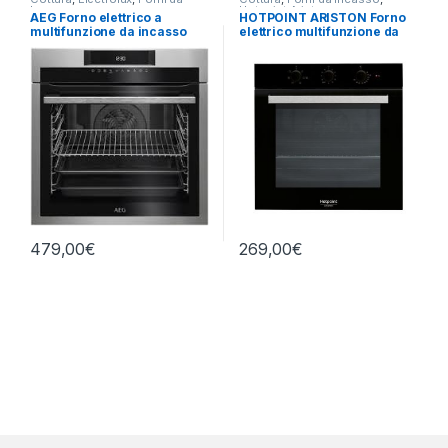
Incasso
Hotpoint Ariston
AEG Forno elettrico a
HOTPOINT ARISTON Forno
multifunzione da incasso
elettrico multifunzione da
BEE 641222M
incasso FA3 530H BL/HA
479,00
€
269,00
€