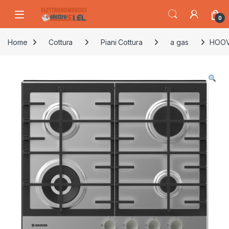
Skip to navigation
Skip to content
0
Home
Cottura
Piani Cottura
a gas
HOOVE