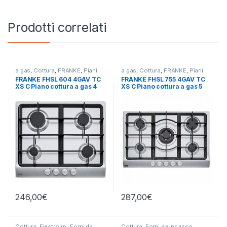
Prodotti correlati
a gas
,
Cottura
,
FRANKE
,
Piani
a gas
,
Cottura
,
FRANKE
,
Piani
Cottura
Cottura
FRANKE FHSL 604 4GAV TC
FRANKE FHSL 755 4GAV TC
XS C Piano cottura a gas 4
XS C Piano cottura a gas 5
fuochi INOX 106.0459.550
fuochi INOX
246,00
€
287,00
€
Cottura
,
Electrolux
,
Forni da
Cottura
,
Forni da Incasso
,