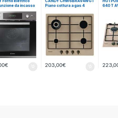
Forno elettrico
CANDY CHW6BRAV4WGT
HOTPOI
unzione da incasso
Piano cottura a gas 4
640 T A
15X/1/E
fuochi AVENA
cottura 
AVENA
00
€
203,00
€
223,0