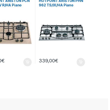
NT ARISTON PCN
HOTPOINT ARISTON PHN
V R/HA Piano
962 TS/IX/HA Piano
a gas 4 fuochi
cottura a gas 6 fuochi
INOX
0
€
339,00
€