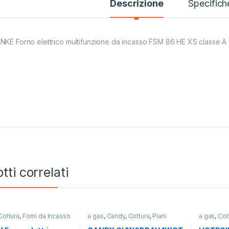
Descrizione
Specifich
NKE Forno elettrico multifunzione da incasso FSM 86 HE XS classe A c
tti correlati
Cottura
,
Forni da Incasso
a gas
,
Candy
,
Cottura
,
Piani
a gas
,
Cot
Cottura
Piani Cott