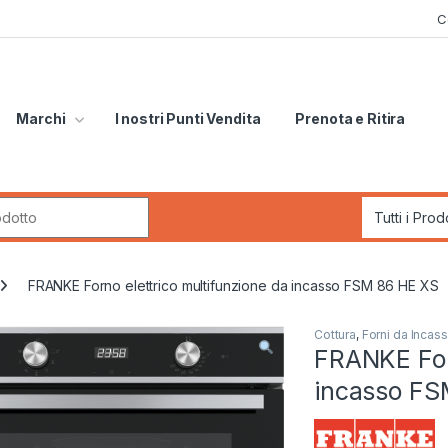
C
Marchi
I nostri Punti Vendita
Prenota e Ritira
r:
FRANKE Forno elettrico multifunzione da incasso FSM 86 HE XS
Cottura
,
Forni da Incas
FRANKE Forn
incasso FS