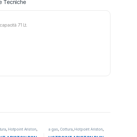
e Tecniche
apacità 71 Lt.
tura
,
Hotpoint Ariston
,
a gas
,
Cottura
,
Hotpoint Ariston
,
ura
Piani Cottura