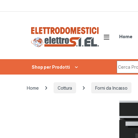
Skip to navigation
Skip to content
Home
Search fo
Shop per Prodotti
Home
Cottura
Forni da Incasso