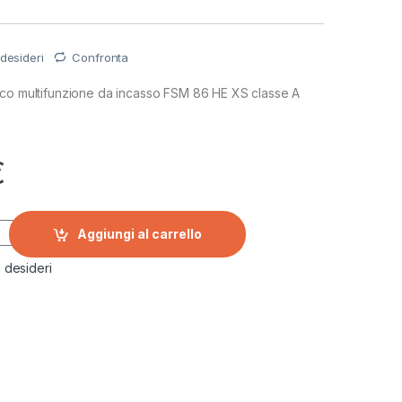
 desideri
Confronta
ico multifunzione da incasso FSM 86 HE XS classe A
€
rico multifunzione da incasso FSM 86 HE XS quantity
Aggiungi al carrello
i desideri