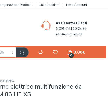
omparazione Prodotti
Lista Desideri
Il mio Account
Assistenza Clienti
(+39) 0161 30 24 35
info@elettrosiel.it
0,00
€
0
so
,
FRANKE
o elettrico multifunzione da
M 86 HE XS