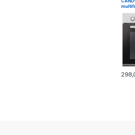
CANDY 
multif
FCPS6
298,