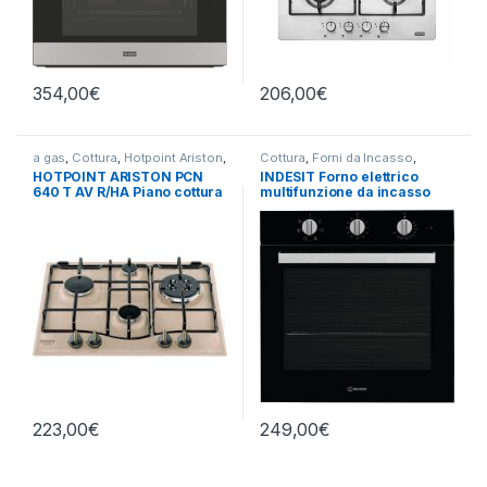
354,00
€
206,00
€
a gas
,
Cottura
,
Hotpoint Ariston
,
Cottura
,
Forni da Incasso
,
Piani Cottura
Indesit
HOTPOINT ARISTON PCN
INDESIT Forno elettrico
640 T AV R/HA Piano cottura
multifunzione da incasso
a gas 4 fuochi AVENA
IFW 6530 BL
223,00
€
249,00
€