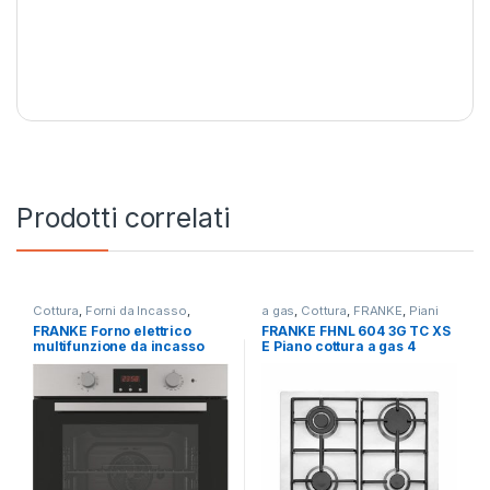
Prodotti correlati
Cottura
,
Forni da Incasso
,
a gas
,
Cottura
,
FRANKE
,
Piani
FRANKE
Cottura
FRANKE Forno elettrico
FRANKE FHNL 604 3G TC XS
multifunzione da incasso
E Piano cottura a gas 4
FSL 86 H XS
fuochi INOX