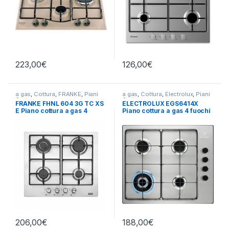
223,00
€
126,00
€
a gas
,
Cottura
,
FRANKE
,
Piani
a gas
,
Cottura
,
Electrolux
,
Piani
Cottura
Cottura
FRANKE FHNL 604 3G TC XS
ELECTROLUX EGS6414X
E Piano cottura a gas 4
Piano cottura a gas 4 fuochi
fuochi INOX
INOX
206,00
€
188,00
€