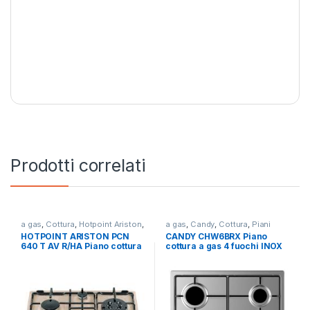
Prodotti correlati
a gas
,
Cottura
,
Hotpoint Ariston
,
a gas
,
Candy
,
Cottura
,
Piani
Piani Cottura
Cottura
HOTPOINT ARISTON PCN
CANDY CHW6BRX Piano
640 T AV R/HA Piano cottura
cottura a gas 4 fuochi INOX
a gas 4 fuochi AVENA