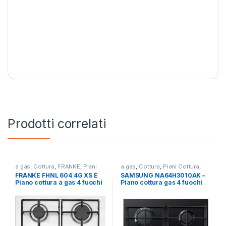
Prodotti correlati
a gas
,
Cottura
,
FRANKE
,
Piani
a gas
,
Cottura
,
Piani Cottura
,
Cottura
SAMSUNG
FRANKE FHNL 604 4G XS E
SAMSUNG NA64H3010AK –
Piano cottura a gas 4 fuochi
Piano cottura gas 4 fuochi
INOX
NERO