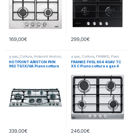
169,00
€
299,00
€
a gas
,
Cottura
,
Hotpoint Ariston
,
a gas
,
Cottura
,
FRANKE
,
Piani
Piani Cottura
Cottura
HOTPOINT ARISTON PHN
FRANKE FHSL 604 4GAV TC
962 TS/IX/HA Piano cottura
XS C Piano cottura a gas 4
a gas 6 fuochi INOX
fuochi INOX 106.0459.550
339,00
€
246,00
€