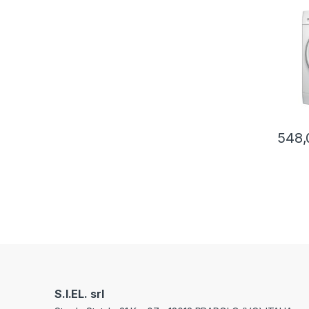
548,
S.I.EL. srl