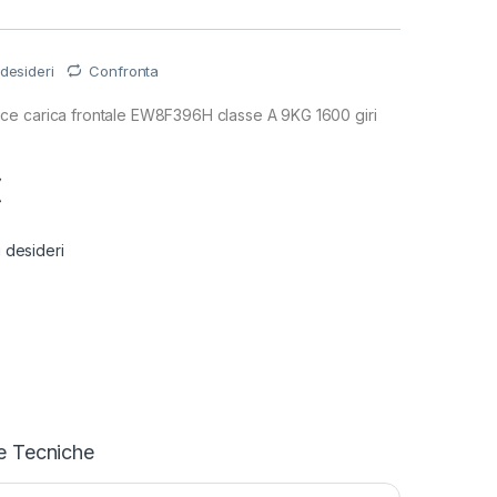
 desideri
Confronta
e carica frontale EW8F396H classe A 9KG 1600 giri
€
i desideri
e Tecniche