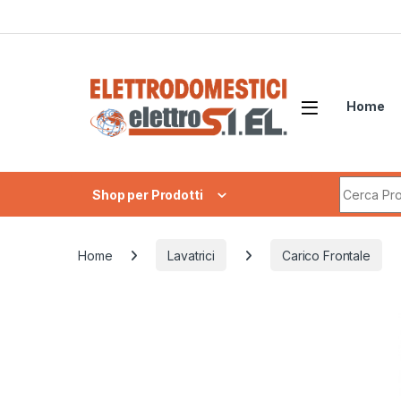
Skip to navigation
Skip to content
Home
Search fo
Shop per Prodotti
Home
Lavatrici
Carico Frontale