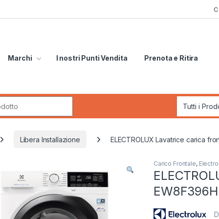
C
Marchi
I nostri Punti Vendita
Prenota e Ritira
r:
Libera Installazione
ELECTROLUX Lavatrice carica fr
Carico Frontale
,
Electro
ELECTROLUX
EW8F396H
D