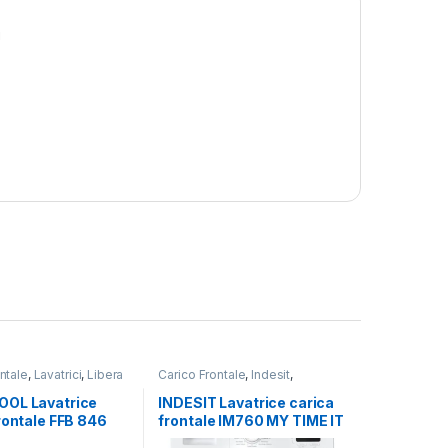
i
ntale
,
Lavatrici
,
Libera
Carico Frontale
,
Indesit
,
one
,
Whirlpool
Lavatrici
,
Libera Installazione
OL Lavatrice
INDESIT Lavatrice carica
rontale FFB 846
frontale IM760 MY TIME IT
KG 1400 RPM
– LAVATRICE 7KG 1000