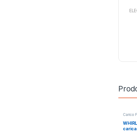
ELE
Prodo
Carico 
Installa
WHIRL
carica
SV IT 