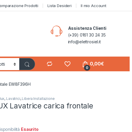
omparazione Prodotti
Lista Desideri
Il mio Account
Assistenza Clienti
(+39) 0161 30 24 35
info@elettrosiel.it
0,00
€
0
ontale EW8F396H
lux
,
Lavatrici
,
Libera Installazione
 Lavatrice carica frontale
isponibilità
Esaurito