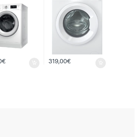
GIRI
0
€
319,00
€