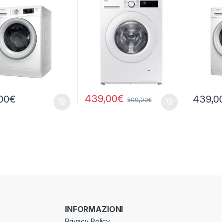
1400 RPM
439,00
€
00
€
439,0
509,00
€
INFORMAZIONI
Privacy Policy