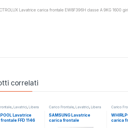
CTROLUX Lavatrice carica frontale EW8F396H classe A 9KG 1600 gir
tti correlati
Frontale
,
Lavatrici
,
Libera
Carico Frontale
,
Lavatrici
,
Libera
Carico Fro
zione
,
Whirlpool
Installazione
,
SAMSUNG
Installazi
POOL Lavatrice
SAMSUNG Lavatrice
WHIRLPO
 frontale FFD 1146
carica frontale
carica f
11KG 1400 RPM
WW90CGC04DTE/ET 9KG
SV IT 8